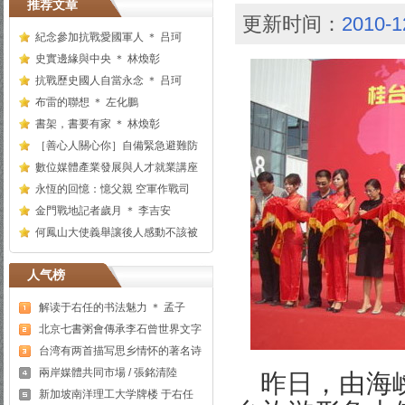
推荐文章
更新时间：
2010-1
紀念參加抗戰愛國軍人 ＊ 吕珂
史實邊緣與中央 ＊ 林煥彰
抗戰歷史國人自當永念 ＊ 吕珂
布雷的聯想 ＊ 左化鵬
書架，書要有家 ＊ 林煥彰
［善心人關心你］自備緊急避難防
數位媒體產業發展與人才就業講座
永恆的回憶：憶父親 空軍作戰司
金門戰地記者歲月 ＊ 李吉安
何鳳山大使義舉讓後人感動不該被
人气榜
解读于右任的书法魅力 ＊ 孟子
北京七書粥會傳承李石曾世界文字
台湾有两首描写思乡情怀的著名诗
兩岸媒體共同市場 / 張銘清陸
昨日，由海
新加坡南洋理工大学牌楼 于右任