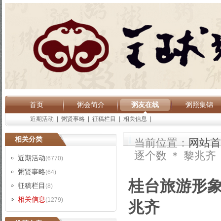
首页
粥会简介
粥友在线
粥照集锦
近期活动
|
粥贤事略
|
征稿栏目
|
相关信息
|
相关分类
当前位置：
网站首
逐个数 ＊ 黎兆齐
近期活动
(6770)
粥贤事略
(64)
桂台旅游形象
征稿栏目
(8)
相关信息
(1279)
兆齐