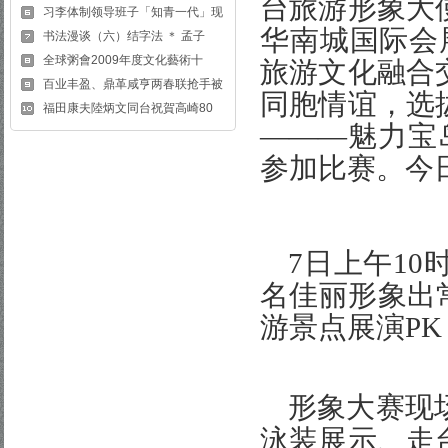
台旅游形象大
习李体制领导班子「知青一代」现
华南城国际会
书法漫谈（六）结字法 ＊ 孟子
全球粥會2009年度文化藝術十
旅游文化融合
百业丰盈、鼎革咸亨两春联抢手被
同胞情谊，选
福田康夫陸炳文同台祝賀高崎80
———
魅力宝
参加比赛。今
7
日上午
10
名佳丽形象出
游景点展演
PK
形象大赛现
泳装展示、走