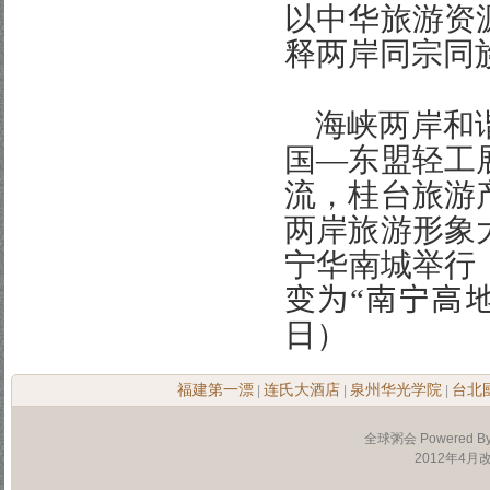
以中华旅游资
释两岸同宗同
海峡两岸和
国
—
东盟轻工
流，桂台旅游
两岸旅游形象
宁华南城举行
变为
“
南宁高
日
）
福建第一漂
连氏大酒店
泉州华光学院
台北
|
|
|
全球粥会 Powered B
2012年4