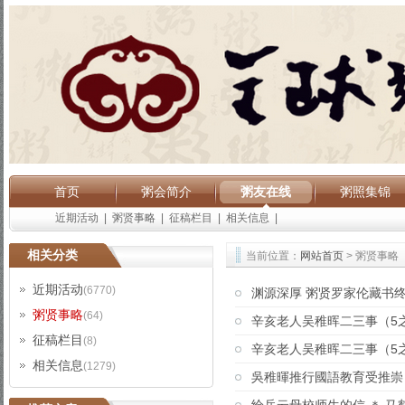
首页
粥会简介
粥友在线
粥照集锦
近期活动
|
粥贤事略
|
征稿栏目
|
相关信息
|
相关分类
当前位置：
网站首页
> 粥贤事略
近期活动
(6770)
渊源深厚 粥贤罗家伦藏书
粥贤事略
(64)
辛亥老人吴稚晖二三事（5之
征稿栏目
(8)
辛亥老人吴稚晖二三事（5之
相关信息
(1279)
吳稚暉推行國語教育受推崇 