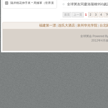
隔岸桃花伸手來＊周擁軍（世界漢
全球粥友同慶洛陽橋950歲
首页
上一页
1
2
3
4
福建第一漂
连氏大酒店
泉州华光学院
台北
|
|
|
全球粥会 Powered B
2012年4