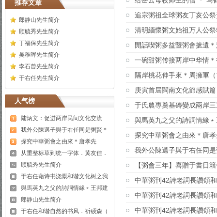
给岳云母校师生的信 ＊ 马
推荐文章
追宗粥祖全球粥友丁亥公祭
郎静山先生简介
清明緬懷粥文始祖万人公祭
顾毓秀先生简介
丁福保先生简介
閒話喫粥多益暨粥會摭遺＊
吴稚晖先生简介
一碗甜粥传接两岸中华情＊
李石曾先生简介
隔岸桃花伸手來＊周擁軍（
于右任先生简介
庚寅首屆閩南文化節感賦篇
人气榜
于氏農專奠基磚變成兩岸三
陆炳文：促进两岸民间文化交流
與馬英九之父的詩詞情緣﹡
我外公陳邁子與于右任同是粥賢＊
探究中華粥會之由來＊唐孝
探究中華粥會之由來＊唐孝先
我外公陳邁子與于右任同是
从重整标草到统一字体．黄友佳．
顾毓秀先生简介
【粥會三年】喜贈于書日籍
于右任藉诗书浇溉和谐文化树之我
中華粥刊42詩老詞長讚頌
與馬英九之父的詩詞情緣﹡王邦建
中華粥刊42詩老詞長讚頌
郎静山先生简介
中華粥刊42詩老詞長讚頌
于右任和谐自然的书风．祈硕森（