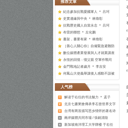
推荐文章
紀念參加抗戰愛國軍人 ＊ 吕珂
史實邊緣與中央 ＊ 林煥彰
抗戰歷史國人自當永念 ＊ 吕珂
布雷的聯想 ＊ 左化鵬
書架，書要有家 ＊ 林煥彰
［善心人關心你］自備緊急避難防
數位媒體產業發展與人才就業講座
永恆的回憶：憶父親 空軍作戰司
金門戰地記者歲月 ＊ 李吉安
何鳳山大使義舉讓後人感動不該被
人气榜
解读于右任的书法魅力 ＊ 孟子
北京七書粥會傳承李石曾世界文字
台湾有两首描写思乡情怀的著名诗
兩岸媒體共同市場 / 張銘清陸
新加坡南洋理工大学牌楼 于右任