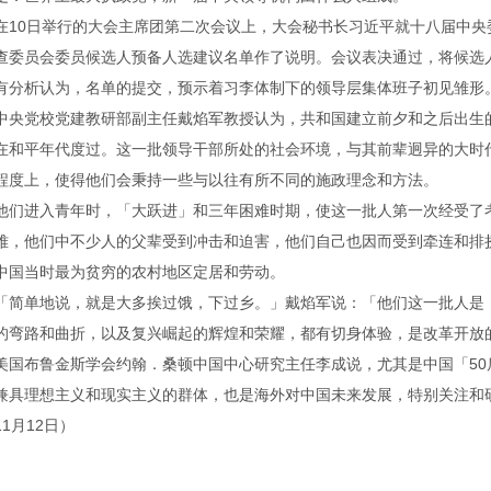
在10日举行的大会主席团第二次会议上，大会秘书长习近平就十八届中
查委员会委员候选人预备人选建议名单作了说明。会议表决通过，将候选
有分析认为，名单的提交，预示着习李体制下的领导层集体班子初见雏形
中央党校党建教研部副主任戴焰军教授认为，共和国建立前夕和之后出生
在和平年代度过。这一批领导干部所处的社会环境，与其前辈迥异的大时
程度上，使得他们会秉持一些与以往有所不同的施政理念和方法。
他们进入青年时，「大跃进」和三年困难时期，使这一批人第一次经受了
难，他们中不少人的父辈受到冲击和迫害，他们自己也因而受到牵连和排
中国当时最为贫穷的农村地区定居和劳动。
「简单地说，就是大多挨过饿，下过乡。」戴焰军说：「他们这一批人是
的弯路和曲折，以及复兴崛起的辉煌和荣耀，都有切身体验，是改革开放
美国布鲁金斯学会约翰．桑顿中国中心研究主任李成说，尤其是中国「5
兼具理想主义和现实主义的群体，也是海外对中国未来发展，特别关注和研究
11月12日）