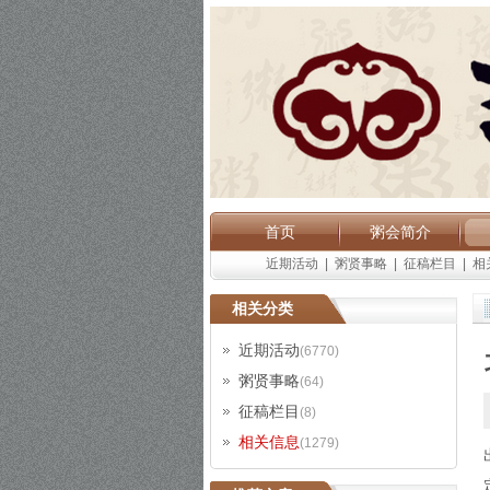
首页
粥会简介
近期活动
|
粥贤事略
|
征稿栏目
|
相
相关分类
近期活动
(6770)
粥贤事略
(64)
征稿栏目
(8)
相关信息
(1279)