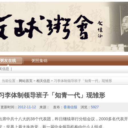
粥友在线
粥照集锦
关信息
|
当前位置：
网站首页
>
相关信息
> 习李体制领导班子「知青一代」现雏形
习李体制领导班子「知青一代」现雏形
更新时间：
2012-11-12
来源：
发布：
香港信报
浏览：
5927
出席中共十八大的38个代表团，昨日继续举行分组会议，2000多名代表
定：世界上最大执政党，新一届中央领导机构由什么人组成。