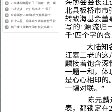
海协会会长汪
习李体制领导班子「知青一代」现
北县板桥市市
书法漫谈（六）结字法 ＊ 孟子
全球粥會2009年度文化藝術十
转致海基会董
百业丰盈、鼎革咸亨两春联抢手被
写的
‘
源流归
福田康夫陸炳文同台祝賀高崎80
千
’
四个字的含
大陆知名社
汪辜二老的这
麟接着饱含深
一题一和，体
是心心相印的
一幅对联。
”
陈元麟进
表，都锁定在