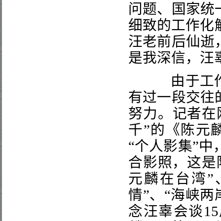
问题、国家统
细致的工作化
汪老前后仙逝
是我深信，汪
由于工作
有过一段交往
努力。记者在
千
”
的《陈元
“
个人影集
”
中
合影照，这是
元麟在台湾
”
情
”
、
“
海峡两
念汪辜会谈
15