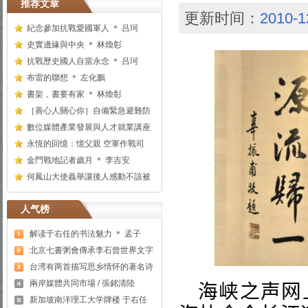
推荐文章
更新时间：
2010-1
紀念參加抗戰愛國軍人 ＊ 吕珂
史實邊緣與中央 ＊ 林煥彰
抗戰歷史國人自當永念 ＊ 吕珂
布雷的聯想 ＊ 左化鵬
書架，書要有家 ＊ 林煥彰
［善心人關心你］自備緊急避難防
數位媒體產業發展與人才就業講座
永恆的回憶：憶父親 空軍作戰司
金門戰地記者歲月 ＊ 李吉安
何鳳山大使義舉讓後人感動不該被
人气榜
解读于右任的书法魅力 ＊ 孟子
北京七書粥會傳承李石曾世界文字
台湾有两首描写思乡情怀的著名诗
兩岸媒體共同市場 / 張銘清陸
海峡之声网
新加坡南洋理工大学牌楼 于右任