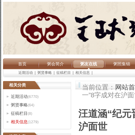
首页
粥会简介
粥友在线
粥照集锦
近期活动
|
粥贤事略
|
征稿栏目
|
相关信息
|
相关分类
当前位置：
网站首
一”8字成对在沪面
近期活动
(6770)
粥贤事略
(64)
汪道涵“纪元
征稿栏目
(8)
相关信息
(1279)
沪面世