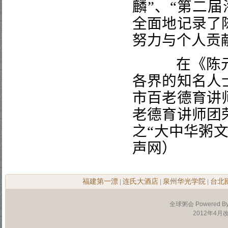
麟
”
、
“
第二届
全面地记录了
努力与个人贡
在《陈元麟
各界的知名人
市百老德育讲
老德育讲师团
之
“
大中华粥
声网）
福建第一漂
连氏大酒店
泉州华光学院
台北
|
|
|
全球粥会 Powered B
2012年4