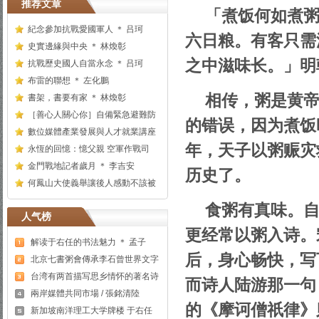
推荐文章
「煮饭何如煮
紀念參加抗戰愛國軍人 ＊ 吕珂
六日粮。有客只需
史實邊緣與中央 ＊ 林煥彰
之中滋味长。」明
抗戰歷史國人自當永念 ＊ 吕珂
布雷的聯想 ＊ 左化鵬
相传，粥是黄
書架，書要有家 ＊ 林煥彰
［善心人關心你］自備緊急避難防
的错误，因为煮饭
數位媒體產業發展與人才就業講座
年，天子以粥赈灾
永恆的回憶：憶父親 空軍作戰司
金門戰地記者歲月 ＊ 李吉安
历史了。
何鳳山大使義舉讓後人感動不該被
食粥有真味。
人气榜
更经常以粥入诗。
解读于右任的书法魅力 ＊ 孟子
后，身心畅快，写
北京七書粥會傳承李石曾世界文字
台湾有两首描写思乡情怀的著名诗
而诗人陆游那一句
兩岸媒體共同市場 / 張銘清陸
的《摩诃僧祇律》
新加坡南洋理工大学牌楼 于右任