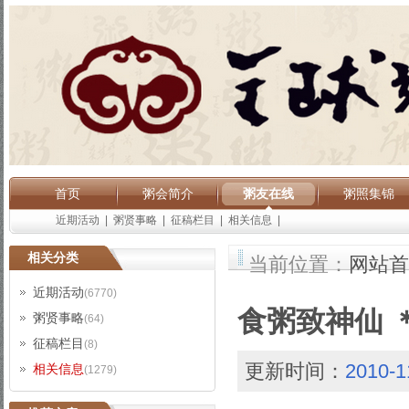
首页
粥会简介
粥友在线
粥照集锦
近期活动
|
粥贤事略
|
征稿栏目
|
相关信息
|
相关分类
当前位置：
网站首
近期活动
(6770)
食粥致神仙 
粥贤事略
(64)
征稿栏目
(8)
更新时间：
2010-1
相关信息
(1279)