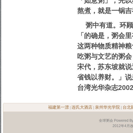
「如意粥」，先以
熬煮，就是一锅吉
粥中有道。环
「的确是，粥会里
这两种物质精神粮
吃粥与文艺的粥会
宋代，苏东坡就说
省钱以养财。」说
台湾光华杂志200
福建第一漂
连氏大酒店
泉州华光学院
台北
|
|
|
全球粥会 Powered B
2012年4