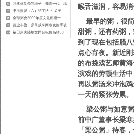
习李体制领导班子「知青一代」现
喉舌滋润，容易消
书法漫谈（六）结字法 ＊ 孟子
全球粥會2009年度文化藝術十
最早的粥，很
百业丰盈、鼎革咸亨两春联抢手被
甜粥，还有药粥，
福田康夫陸炳文同台祝賀高崎80
到了现在包括腊八
点心宵夜。新近刚
的布袋戏艺师黄海
演戏的劳顿生活中
再以粥汤来冲泡鸡
一天的紧张劳累。
梁公粥与如意
前中广董事长梁寒
「梁公粥」待客，