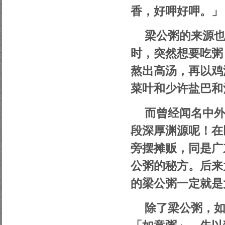
香，好呷好呷。」
梁公粥的来源
时，突然想要吃粥
熬出高汤，再以鸡
菜叶和少许盐巴和
而曾经闻名中
段深厚渊源呢！在
旁摆摊贩，同是广
公粥的秘方。后来
的梁公粥一定就是
除了梁公粥，