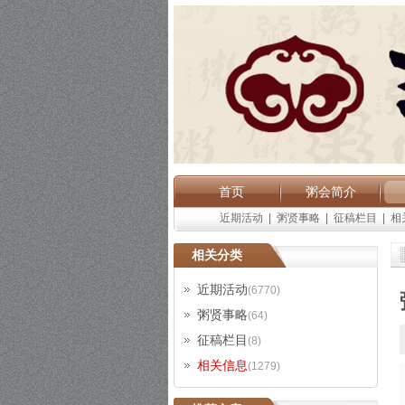
首页
粥会简介
近期活动
|
粥贤事略
|
征稿栏目
|
相
相关分类
近期活动
(6770)
粥贤事略
(64)
征稿栏目
(8)
相关信息
(1279)