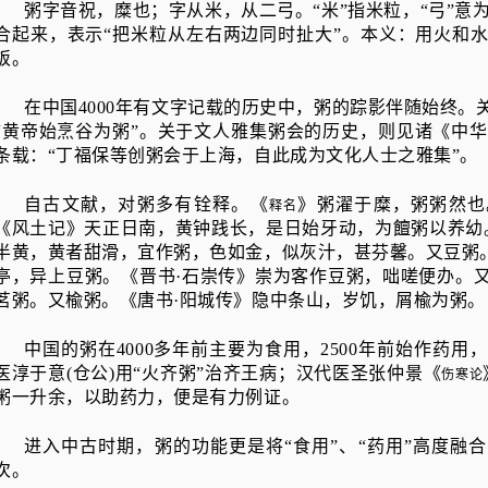
粥字
音祝，糜也；
字
从米，从二弓。
“
米
”
指米粒，
“
弓
”
意
合起来，表示
“
把米粒从左右两边同时扯大
”
。本义：用火和
饭。
在中国
4000
年有文字记载的历史中，粥的踪影伴随始终。
“
黄帝始烹谷为粥
”
。关于文人雅集粥会的历史，则见诸
《
中
条载：
“
丁福保等创粥会于上海，自此成为文化人士之雅集
”
。
自古文献，对粥多有铨释。《
》粥濯于糜，粥粥然也
释名
《风土记》天正日南，黄钟践长，是日始牙动，为饘粥以养幼
半黄，黄者甜滑，宜作粥，色如金，似灰汁，甚芬馨。又豆粥
亭，异上豆粥。《晋书
·
石崇传》崇为客作豆粥，咄嗟便办。
茗粥。又楡粥。《唐书
·
阳城传》隐中条山，岁饥，屑楡为粥
中国的粥在
4000
多年前主要为食用，
2500
年前始作药用，
医淳于意
(
仓公
)
用
“
火齐粥
”
治齐王病；汉代医圣张仲景《
伤寒论
粥一升余，以助药力，便是有力例证。
进入中古时期，粥的功能更是将
“
食用
”
、
“
药用
”
高度融合
次。