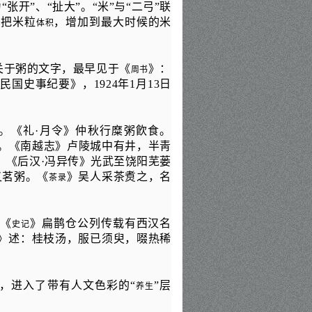
为
“
张开
”
、
“
扯大
”
。
“
米
”
与
“
二弓
”
联
水把米粒
，增加到最大时候的米
体积
关于粥的文字，最早见于
《
》
：
周书
华民国史事纪要
》
，
1924
年
1
月
13
日
。《礼
·
月令》仲秋行糜粥飮食。
。《南越志》卢陵城中有井，半靑
。《后汉
·
冯异传》光武至饶阳芜蒌
又茗粥。《
》吴人采茶煑之，名
茶录
。
《
》扁鹊仓公列传载有西汉名
史记
》述：桂枝汤，服已须臾，啜热稀
，进入了带有人文色彩的
“
”
层
养生