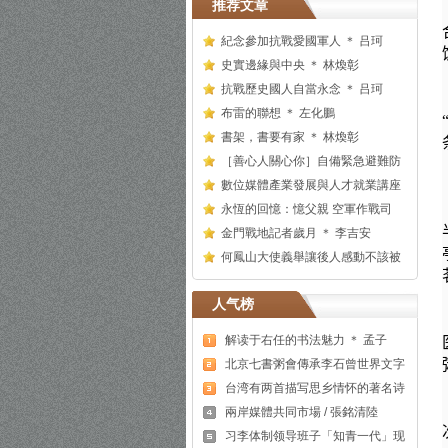
推荐文章
紀念參加抗戰愛國軍人 ＊ 吕珂
史實邊緣與中央 ＊ 林煥彰
抗戰歷史國人自當永念 ＊ 吕珂
布雷的聯想 ＊ 左化鵬
書架，書要有家 ＊ 林煥彰
［善心人關心你］自備緊急避難防
數位媒體產業發展與人才就業講座
永恆的回憶：憶父親 空軍作戰司
金門戰地記者歲月 ＊ 李吉安
何鳳山大使義舉讓後人感動不該被
人气榜
解读于右任的书法魅力 ＊ 孟子
北京七書粥會傳承李石曾世界文字
台湾有两首描写思乡情怀的著名诗
兩岸媒體共同市場 / 張銘清陸
习李体制领导班子「知青一代」现