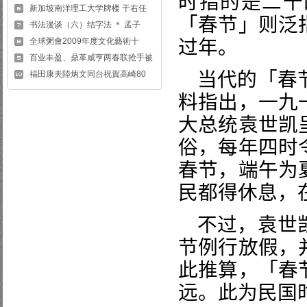
时指的是二十
新加坡南洋理工大学牌楼 于右任
「春节」则泛
书法漫谈（六）结字法 ＊ 孟子
全球粥會2009年度文化藝術十
过年。
百业丰盈、鼎革咸亨两春联抢手被
当代的「春
福田康夫陸炳文同台祝賀高崎80
料指出，一九
大总统袁世凯
俗，每年四时
春节，端午为
民都得休息，
不过，袁世
节例行放假，
此推算，「春
远。此为民国