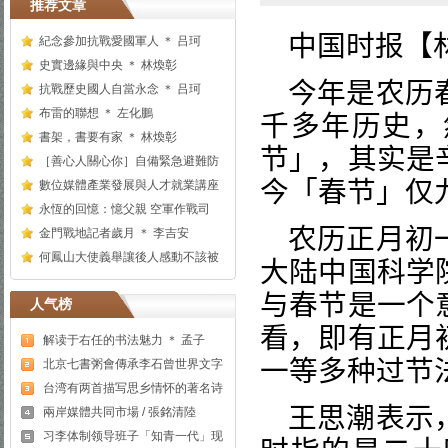
推荐文章
中国时报【
紀念參加抗戰愛國軍人 ＊ 吕珂
史實邊緣與中央 ＊ 林煥彰
今年是农历
抗戰歷史國人自當永念 ＊ 吕珂
布雷的聯想 ＊ 左化鵬
千多年历史，
書架，書要有家 ＊ 林煥彰
节」，其实是
［善心人關心你］自備緊急避難防
今「春节」仅
數位媒體產業發展與人才就業講座
永恆的回憶：憶父親 空軍作戰司
农历正月初
金門戰地記者歲月 ＊ 李吉安
何鳳山大使義舉讓後人感動不該被
大陆中国科学
与春节是一个
人气榜
看，即有正月
解读于右任的书法魅力 ＊ 孟子
一等多种过节
北京七書粥會傳承李石曾世界文字
台湾有两首描写思乡情怀的著名诗
王思潮表示
兩岸媒體共同市場 / 張銘清陸
习李体制领导班子「知青一代」现