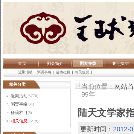
首页
粥会简介
粥友在线
粥照集锦
近期活动
|
粥贤事略
|
征稿栏目
|
相关信息
|
相关分类
当前位置：
网站首
99年
近期活动
(6770)
粥贤事略
(64)
陆天文学家指
征稿栏目
(8)
相关信息
(1279)
更新时间：
2012-0