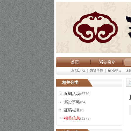
首页
粥会简介
近期活动
|
粥贤事略
|
征稿栏目
|
相
相关分类
近期活动
(6770)
粥贤事略
(64)
征稿栏目
(8)
相关信息
(1279)