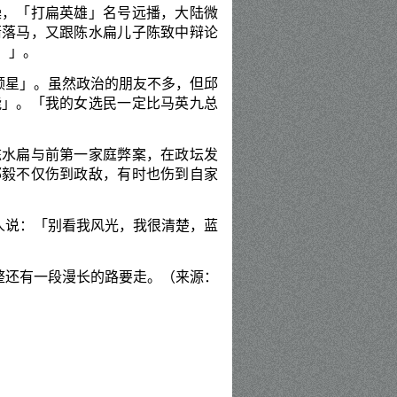
噪，「打扁英雄」名号远播，
大陆微
箭落马
，又跟陈水扁儿子陈致中辩论
）」。
颗星」。虽然政治的朋友不多，但邱
能」。「我的女选民一定比马英九总
陈水扁与前第一家庭弊案，在政坛发
邱毅不仅伤到政敌，有时也伤到自家
人说：「别看我风光，我很清楚，蓝
整还有一段漫长的路要走。（来源：