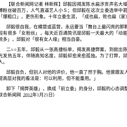
【
联合新闻网
记者 林新辉
】
邱毅
因揭发
陈水扁
涉贪声名大
博
粉丝破百万，人气直逼艺人小Ｓ；但邱毅在这次立委选举
中
「爆粗口」，更伤形象。十年立委生涯，「成也扁，败也扁（家
邱毅很自我，在橘营或蓝营，永远要当「舞台上最闪亮的那
毅有很多「女粉丝」，每天近百通简讯是邱毅一天最大的「动
统多」，邱毅对「很有女人缘」相当自豪。
二
○○
五年，邱毅从一张高捷标单，揭发高捷弊案，到掀出
光发热五年，伴随高知名度，邱毅却愈来愈孤独。为了打弊，
人。
邱毅自负，但别人对他的评价，他一直了然于胸。他曾跟友
营高层对我的看法是：可以利用，但不能重用。」
卸下「揭弊英雄」，换成「前立委」的身分，邱毅的心态调
联合新闻网
2012
年
1
月
21
日
）