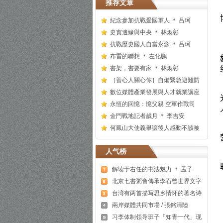
推荐文章
紀念參加抗戰愛國軍人 ＊ 吕珂
史實邊緣與中央 ＊ 林煥彰
抗戰歷史國人自當永念 ＊ 吕珂
布雷的聯想 ＊ 左化鵬
書架，書要有家 ＊ 林煥彰
［善心人關心你］自備緊急避難防
數位媒體產業發展與人才就業講座
永恆的回憶：憶父親 空軍作戰司
金門戰地記者歲月 ＊ 李吉安
何鳳山大使義舉讓後人感動不該被
人气榜
解读于右任的书法魅力 ＊ 孟子
北京七書粥會傳承李石曾世界文字
台湾有两首描写思乡情怀的著名诗
兩岸媒體共同市場 / 張銘清陸
习李体制领导班子「知青一代」现