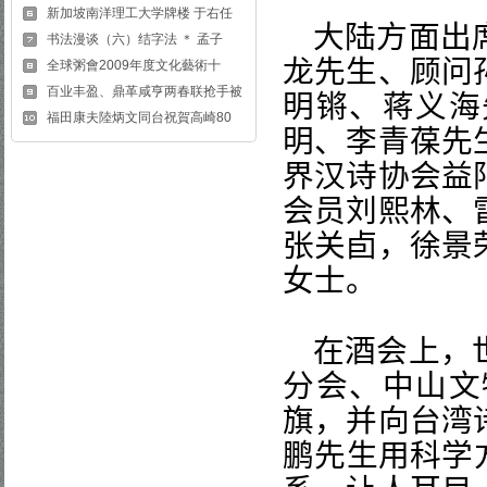
新加坡南洋理工大学牌楼 于右任
大陆方面出
书法漫谈（六）结字法 ＊ 孟子
龙
先生、顾问
全球粥會2009年度文化藝術十
百业丰盈、鼎革咸亨两春联抢手被
明锵、
蒋义海
福田康夫陸炳文同台祝賀高崎80
明、
李青葆
先
界汉诗协会益
会员刘熙林、
张关卣，
徐景
女士。
在酒会上，
分会、中山文
旗，并向台湾
鹏
先生用科学