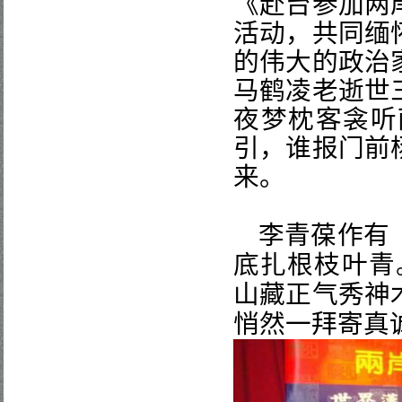
《赴台参加两
活动，共同缅
的伟大的政治
马鹤凌老逝世
夜梦枕客衾听
引，谁报门前
来。
李青葆作有
底扎根枝叶青
山藏正气秀神
悄然一拜寄真