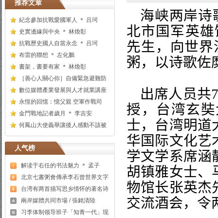
推荐文章
海峡两岸诗
紀念參加抗戰愛國軍人 ＊ 吕珂
北市国军英雄
史實邊緣與中央 ＊ 林煥彰
先生，向世界
抗戰歷史國人自當永念 ＊ 吕珂
布雷的聯想 ＊ 左化鵬
粥，以诗歌佐
書架，書要有家 ＊ 林煥彰
［善心人關心你］自備緊急避難防
出席人员
共
數位媒體產業發展與人才就業講座
永恆的回憶：憶父親 空軍作戰司
授，台湾玄奘
金門戰地記者歲月 ＊ 李吉安
士，台湾明道
何鳳山大使義舉讓後人感動不該被
华国际文化艺
人气榜
学文学系
席涵
解读于右任的书法魅力 ＊ 孟子
胡镇雅
女士、
北京七書粥會傳承李石曾世界文字
物馆长
张英杰
台湾有两首描写思乡情怀的著名诗
交流酒会，令
兩岸媒體共同市場 / 張銘清陸
习李体制领导班子「知青一代」现