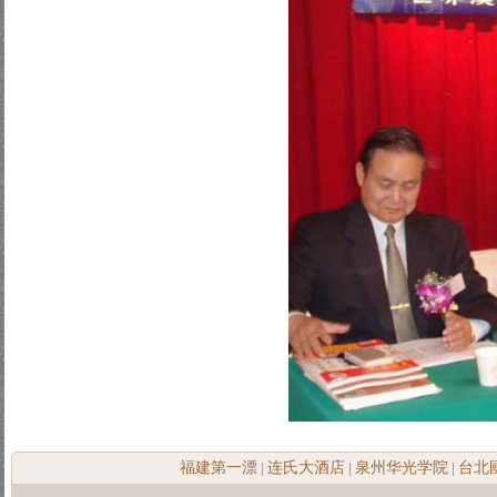
福建第一漂
连氏大酒店
泉州华光学院
台北
|
|
|