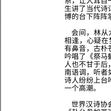
系，让人耳目
生讲了当代诗
博的台下阵阵
会间，
林从
相逢，心疑在
有鼻音，古朴
吟唱了《祭马
人也不甘于后
南语调，听者
诗人纷纷上台
一个高潮。
世界汉诗协