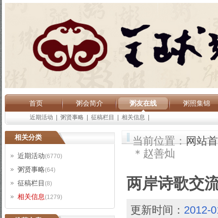
首页
粥会简介
粥友在线
粥照集锦
近期活动
|
粥贤事略
|
征稿栏目
|
相关信息
|
相关分类
当前位置：
网站首
＊赵善灿
近期活动
(6770)
粥贤事略
(64)
两岸诗歌交
征稿栏目
(8)
相关信息
(1279)
更新时间：
2012-0