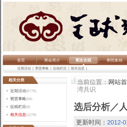
首页
粥会简介
粥友在线
粥照集锦
近期活动
|
粥贤事略
|
征稿栏目
|
相关信息
|
相关分类
当前位置：
网站首
湾共识
近期活动
(6770)
粥贤事略
(64)
选后分析／
征稿栏目
(8)
相关信息
(1279)
更新时间：
2012-0