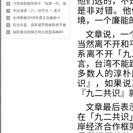
他们选的，不
习李体制领导班子「知青一代」现
是非对错。他
书法漫谈（六）结字法 ＊ 孟子
全球粥會2009年度文化藝術十
境，一个廉能
百业丰盈、鼎革咸亨两春联抢手被
文章说，一
福田康夫陸炳文同台祝賀高崎80
当然离不开和
系离不开「九
言，台湾不能
多数人的淳朴
识』，如果说
『九二共识』
文章最后表
在「九二共识
岸经济合作框