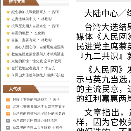
推荐文章
大陆中心／
紀念參加抗戰愛國軍人 ＊ 吕珂
史實邊緣與中央 ＊ 林煥彰
台湾大选结
抗戰歷史國人自當永念 ＊ 吕珂
布雷的聯想 ＊ 左化鵬
媒体《人民网
書架，書要有家 ＊ 林煥彰
民进党主席蔡
［善心人關心你］自備緊急避難防
『九二共识』
數位媒體產業發展與人才就業講座
永恆的回憶：憶父親 空軍作戰司
《人民网》
金門戰地記者歲月 ＊ 李吉安
何鳳山大使義舉讓後人感動不該被
示马英九当选
的主流民意，
人气榜
的红利嘉惠两
解读于右任的书法魅力 ＊ 孟子
北京七書粥會傳承李石曾世界文字
文章指出，
台湾有两首描写思乡情怀的著名诗
样，因为它攸
兩岸媒體共同市場 / 張銘清陸
新加坡南洋理工大学牌楼 于右任