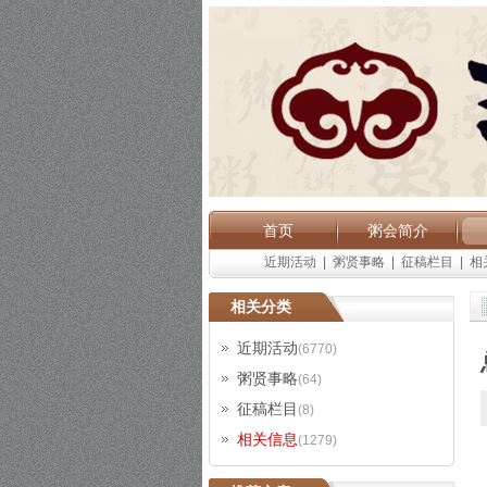
首页
粥会简介
近期活动
|
粥贤事略
|
征稿栏目
|
相
相关分类
近期活动
(6770)
粥贤事略
(64)
征稿栏目
(8)
相关信息
(1279)