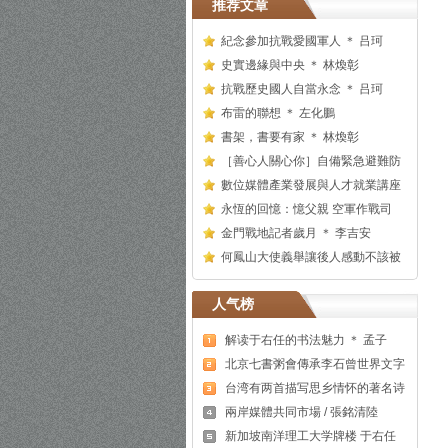
推荐文章
紀念參加抗戰愛國軍人 ＊ 吕珂
史實邊緣與中央 ＊ 林煥彰
抗戰歷史國人自當永念 ＊ 吕珂
布雷的聯想 ＊ 左化鵬
書架，書要有家 ＊ 林煥彰
［善心人關心你］自備緊急避難防
數位媒體產業發展與人才就業講座
永恆的回憶：憶父親 空軍作戰司
金門戰地記者歲月 ＊ 李吉安
何鳳山大使義舉讓後人感動不該被
人气榜
解读于右任的书法魅力 ＊ 孟子
北京七書粥會傳承李石曾世界文字
台湾有两首描写思乡情怀的著名诗
兩岸媒體共同市場 / 張銘清陸
新加坡南洋理工大学牌楼 于右任