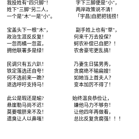
我投姓有
"
四只脚
"
！
字下三脚便是
"
小
"
，
姓下
"
三脚
"
另二人，
两岸政策说不清！
一个是
"
木
"
一是
"
小
"
。
｢宇昌
]
自肥把钱捞！
宝盖头下一根
"
木
"
，
副手姓上也有
"
草
"
，
政治生涯反反复！
何来千万去投保？
一忽而橘一忽蓝，
蚵农补偿已自肥？！
拥他联署多是绿！
农舍豪宅更乱搞！
民调只有五六趴！
乃妻生日猛男秀，
铁定落选还自夸！
贪腐绝不输扁嫂！
何不选前来一跪？
如她当上首夫人？
退选呼吁支持马！
变本加厉不得了！
此公是瑕还是瑜
?
始终温良恭俭让，
悬崖勒马尚不迟！
嫌他马力不够夯！
莫要噬脐来不及！
让他四年再做看，
遗臭让人以鼻嗤！
总比反复贪腐强！！！