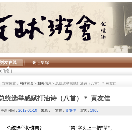
粥友在线
粥照集锦
关信息
|
当前位置：
网站首页
>
相关信息
> 总统选举感赋打油诗（八首）＊ 黄友佳
总统选举感赋打油诗（八首）＊ 黄友佳
更新时间：
2012-01-10
来源：
发布：
黄友佳
浏览：
1965
总统选举投谁票
? "
祭
"
字头上一把
"
草
"
，