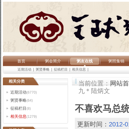
首页
粥会简介
粥友在线
粥照集锦
近期活动
|
粥贤事略
|
征稿栏目
|
相关信息
|
相关分类
当前位置：
网站首
九＊陆炳文
近期活动
(6770)
粥贤事略
(64)
不喜欢马总
征稿栏目
(8)
相关信息
(1279)
更新时间：
2012-0