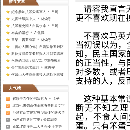
推荐文章
请容我直言
紀念參加抗戰愛國軍人 ＊ 吕珂
更不喜欢现在
史實邊緣與中央 ＊ 林煥彰
抗戰歷史國人自當永念 ＊ 吕珂
布雷的聯想 ＊ 左化鵬
不喜欢马英
書架，書要有家 ＊ 林煥彰
当初误以为，
［善心人關心你］自備緊急避難防
知，民主国家
數位媒體產業發展與人才就業講座
的正当性，与
永恆的回憶：憶父親 空軍作戰司
金門戰地記者歲月 ＊ 李吉安
对多数，或者
何鳳山大使義舉讓後人感動不該被
支持的人，反
人气榜
这种基本常
解读于右任的书法魅力 ＊ 孟子
断无不知之理
北京七書粥會傳承李石曾世界文字
台湾有两首描写思乡情怀的著名诗
起，不食人间
兩岸媒體共同市場 / 張銘清陸
蛋。只有笨蛋
新加坡南洋理工大学牌楼 于右任