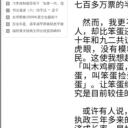
七百多万票的
习李体制领导班子「知青一代」现
书法漫谈（六）结字法 ＊ 孟子
全球粥會2009年度文化藝術十
然而，我更
百业丰盈、鼎革咸亨两春联抢手被
人，却比笨蛋
福田康夫陸炳文同台祝賀高崎80
十年和九二共
虎眼，没有模
民。这使我想
「叫木鸡孵蛋
蛋，叫笨蛋捡
蛋」。让笨蛋
究是目前较佳
或许有人说
执政三年多来