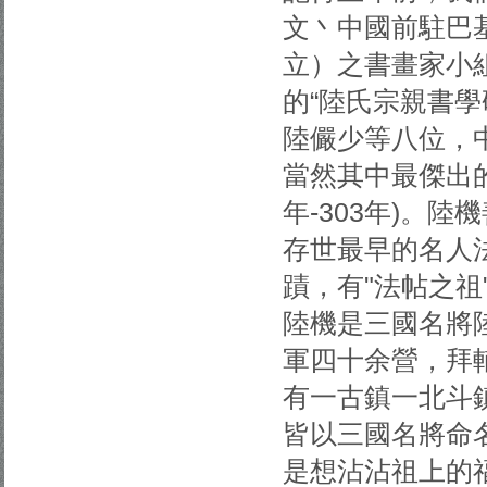
文丶中國前駐巴
立）之書畫家小
的“陸氏宗親書
陸儼少等八位，
當然其中最傑出的
年-303年)。
存世最早的名人
蹟，有"法帖之祖
陸機是三國名將
軍四十余營，拜
有一古鎮一北斗
皆以三國名將命
是想沾沾祖上的