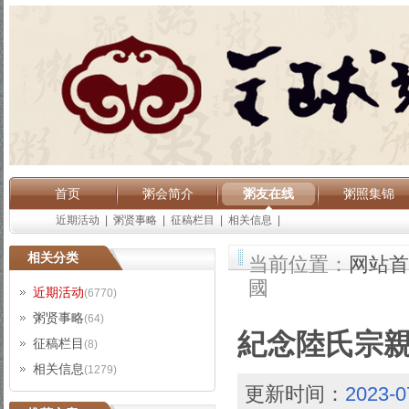
首页
粥会简介
粥友在线
粥照集锦
近期活动
|
粥贤事略
|
征稿栏目
|
相关信息
|
相关分类
当前位置：
网站首
國
近期活动
(6770)
粥贤事略
(64)
紀念陸氏宗親
征稿栏目
(8)
相关信息
(1279)
更新时间：
2023-0