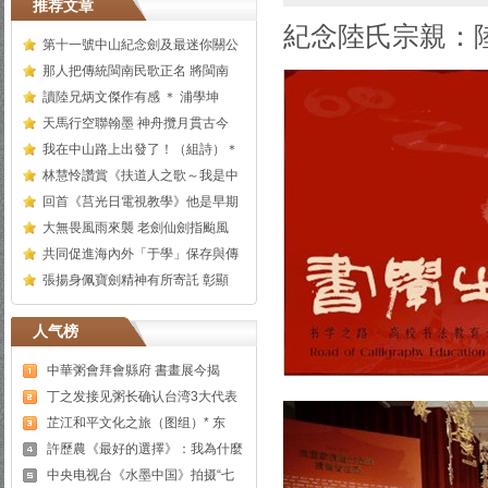
推荐文章
紀念陸氏宗親：陸
第十一號中山紀念劍及最迷你關公
那人把傳統閩南民歌正名 將閩南
讀陸兄炳文傑作有感 ＊ 浦學坤
天馬行空聯翰墨 神舟攬月貫古今
我在中山路上出發了！（組詩）＊
林慧怜讚賞《扶道人之歌～我是中
回首《莒光日電視教學》他是早期
大無畏風雨來襲 老劍仙劍指颱風
共同促進海內外「于學」保存與傳
張揚身佩寶劍精神有所寄託 彰顯
人气榜
中華粥會拜會縣府 書畫展今揭
丁之发接见粥长确认台湾3大代表
芷江和平文化之旅（图组）* 东
許歷農《最好的選擇》：我為什麼
中央电视台《水墨中国》拍摄“七