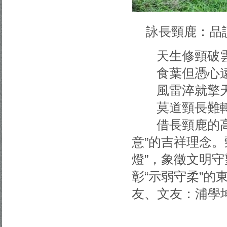
詠長頸鹿：品
天生修頸破雲
食葉但憑心遠
風雷淬就擎天
莫道頸長難轉
借長頸鹿的高遠
意”的吉祥理念。
燈”，象徵文明守
彰“示弱守柔”
友、文友：浦學坤，