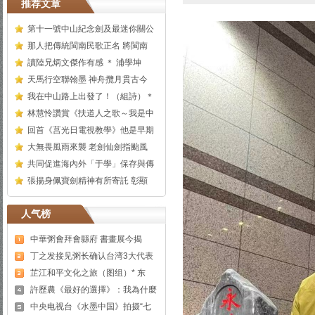
推荐文章
第十一號中山紀念劍及最迷你關公
那人把傳統閩南民歌正名 將閩南
讀陸兄炳文傑作有感 ＊ 浦學坤
天馬行空聯翰墨 神舟攬月貫古今
我在中山路上出發了！（組詩）＊
林慧怜讚賞《扶道人之歌～我是中
回首《莒光日電視教學》他是早期
大無畏風雨來襲 老劍仙劍指颱風
共同促進海內外「于學」保存與傳
張揚身佩寶劍精神有所寄託 彰顯
人气榜
中華粥會拜會縣府 書畫展今揭
丁之发接见粥长确认台湾3大代表
芷江和平文化之旅（图组）* 东
許歷農《最好的選擇》：我為什麼
中央电视台《水墨中国》拍摄“七