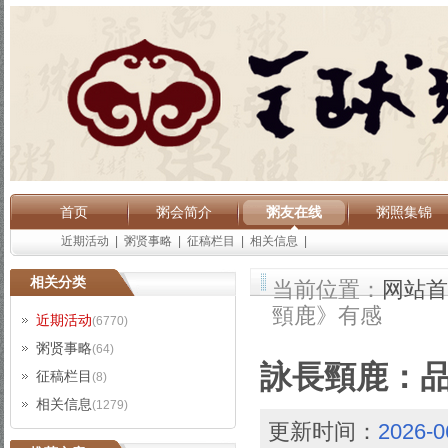
首页
粥会简介
粥友在线
粥照集锦
近期活动
|
粥贤事略
|
征稿栏目
|
相关信息
|
相关分类
当前位置：
网站首
頸鹿》有感
近期活动
(6770)
粥贤事略
(64)
詠長頸鹿：
征稿栏目
(8)
相关信息
(1279)
更新时间：
2026-0