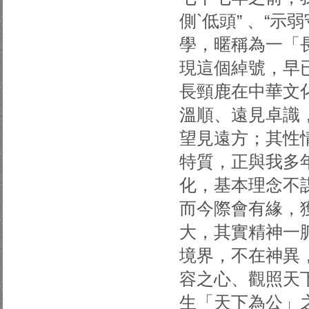
側`低頭” 、“
學，暱稱為一「
現這個綽號，早
長頸鹿在中華文
溫順、遠見卓識
望見遠方；其性
特質，正與我多
化，基本理念不
而今際會有緣，
大，其實精神一
境界，不在神異
容之心、觀照天
生「天下為公」