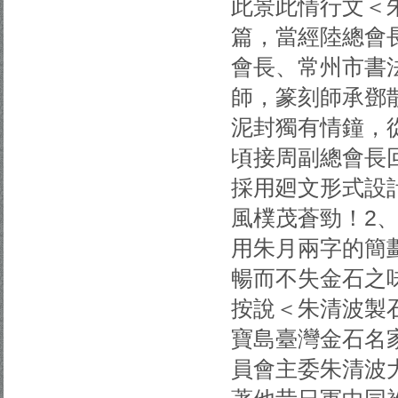
此景此情行文＜
篇，當經陸總會
會長、常州市書
師，篆刻師承鄧
泥封獨有情鐘，
頃接周副總會長
採用廻文形式設
風樸茂蒼勁！2
用朱月兩字的簡
暢而不失金石之
按說＜朱清波製
寶島臺灣金石名
員會主委朱清波