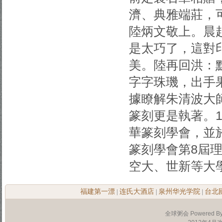
濟、典雅端莊，
陸炳文敬上。晨
是太巧了，這對
美。陸再回洪：
字字珠璣，出手
據瞭解朱清波大
篆刻更是執著。1
華篆刻學會，並
篆刻學會第8屆
空大、世新等大
福建第一漂
连氏大酒店
泉州华光学院
台北
|
|
|
全球粥会 Powered B