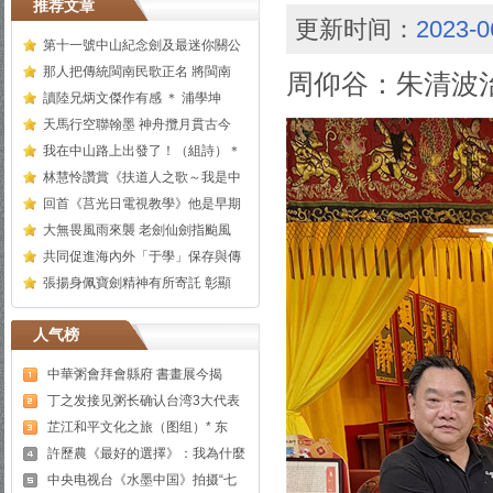
推荐文章
更新时间：
2023-0
第十一號中山紀念劍及最迷你關公
那人把傳統閩南民歌正名 將閩南
周仰谷：朱清波
讀陸兄炳文傑作有感 ＊ 浦學坤
天馬行空聯翰墨 神舟攬月貫古今
我在中山路上出發了！（組詩）＊
林慧怜讚賞《扶道人之歌～我是中
回首《莒光日電視教學》他是早期
大無畏風雨來襲 老劍仙劍指颱風
共同促進海內外「于學」保存與傳
張揚身佩寶劍精神有所寄託 彰顯
人气榜
中華粥會拜會縣府 書畫展今揭
丁之发接见粥长确认台湾3大代表
芷江和平文化之旅（图组）* 东
許歷農《最好的選擇》：我為什麼
中央电视台《水墨中国》拍摄“七