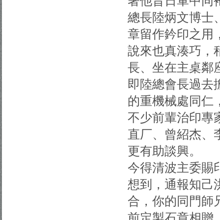
著他昔日軍中同
總長陸炳文博士
章留作鈐印之用
說來也真湊巧，
長、坐在主桌鄰
即陸總會長過去
的重機械處同仁
不少前輩治印專
直厂、曾紹杰、
更有助談興。
今得清波主委賜
想到，通報知己
合，你的同門師
前定製石章相贈