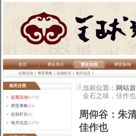
首页
粥会简介
粥友在线
粥照集锦
近期活动
|
粥贤事略
|
征稿栏目
|
相关信息
|
相关分类
当前位置：
网站首
金石之味，佳作也
近期活动
(6770)
粥贤事略
(64)
周仰谷：朱
征稿栏目
(8)
相关信息
(1279)
佳作也