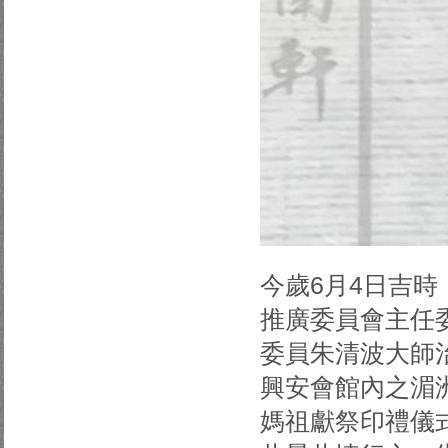
今歲6月4日吉
推廣委員會主任
委員朱清波大師
興安會館內之湄
媽祖獻祭印禮儀