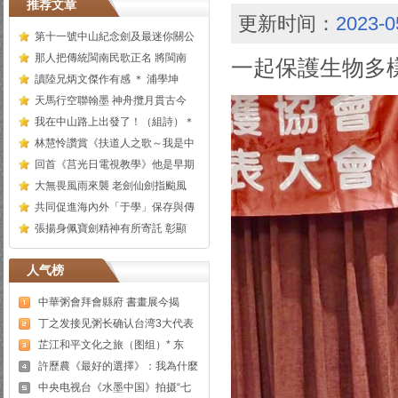
推荐文章
更新时间：
2023-0
第十一號中山紀念劍及最迷你關公
那人把傳統閩南民歌正名 將閩南
一起保護生物多
讀陸兄炳文傑作有感 ＊ 浦學坤
天馬行空聯翰墨 神舟攬月貫古今
我在中山路上出發了！（組詩）＊
林慧怜讚賞《扶道人之歌～我是中
回首《莒光日電視教學》他是早期
大無畏風雨來襲 老劍仙劍指颱風
共同促進海內外「于學」保存與傳
張揚身佩寶劍精神有所寄託 彰顯
人气榜
中華粥會拜會縣府 書畫展今揭
丁之发接见粥长确认台湾3大代表
芷江和平文化之旅（图组）* 东
許歷農《最好的選擇》：我為什麼
中央电视台《水墨中国》拍摄“七