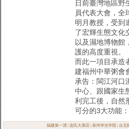
日前臺灣地區野
員代表大會，全
明月教授，受到
了宏輝生態文化
以及濕地博物館
護的高度重視。
而此一項目承造
建福州中華粥會
承告：閩江河口
中心、跟國家生
利完工後，自然
可分的3大功能
福建第一漂
连氏大酒店
泉州华光学院
台北
|
|
|