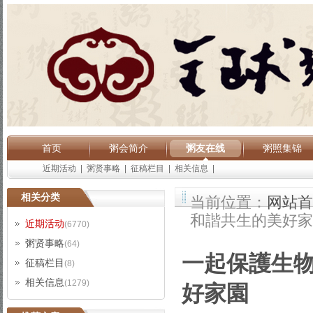
首页
粥会简介
粥友在线
粥照集锦
近期活动
|
粥贤事略
|
征稿栏目
|
相关信息
|
相关分类
当前位置：
网站首
和諧共生的美好家
近期活动
(6770)
粥贤事略
(64)
一起保護生物
征稿栏目
(8)
相关信息
(1279)
好家園