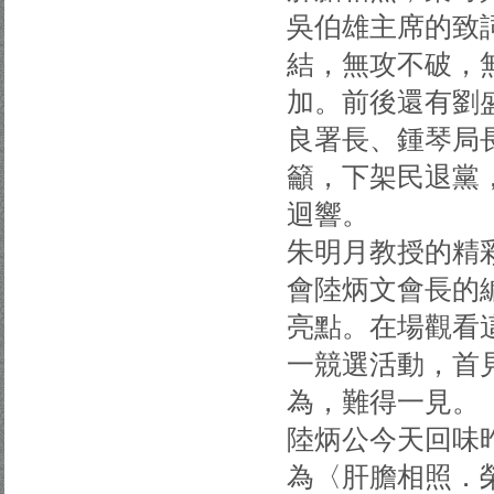
吳伯雄主席的致
結，無攻不破，
加。前後還有劉
良署長、鍾琴局
籲，下架民退黨
迴響。
朱明月教授的精
會陸炳文會長的
亮點。在場觀看
一競選活動，首
為，難得一見。
陸炳公今天回味
為〈肝膽相照．