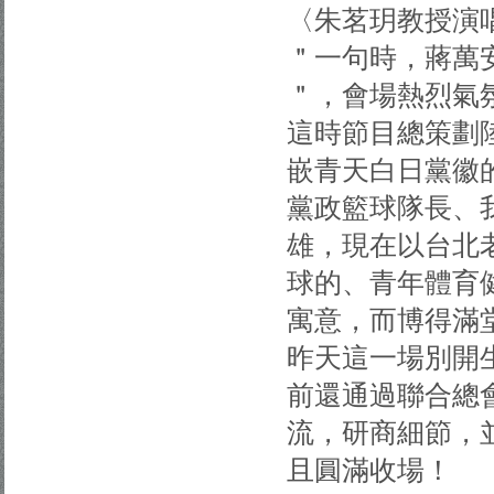
〈朱茗玥教授演
＂一句時，蔣萬
＂，會場熱烈氣
這時節目總策劃
嵌青天白日黨徽
黨政籃球隊長、
雄，現在以台北
球的、青年體育
寓意，而博得滿
昨天這一場別開
前還通過聯合總
流，研商細節，
且圓滿收場！