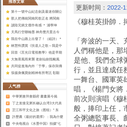
推荐文章
更新时间：
2022-1
第十一號中山紀念劍及最迷你關公
那人把傳統閩南民歌正名 將閩南
《穆桂英掛帥．
讀陸兄炳文傑作有感 ＊ 浦學坤
天馬行空聯翰墨 神舟攬月貫古今
我在中山路上出發了！（組詩）＊
「奔波的一天、
林慧怜讚賞《扶道人之歌～我是中
人們稱他是，那
回首《莒光日電視教學》他是早期
是他、我們全球
大無畏風雨來襲 老劍仙劍指颱風
共同促進海內外「于學」保存與傳
行，並且達成任務
張揚身佩寶劍精神有所寄託 彰顯
一舞台、國軍英
人气榜
唱，《楊門女將
中華粥會拜會縣府 書畫展今揭
前次則演唱《穆
丁之发接见粥长确认台湾3大代表
般，捧印上任，
芷江和平文化之旅（图组）* 东
全粥總監事長、
許歷農《最好的選擇》：我為什麼
中央电视台《水墨中国》拍摄“七