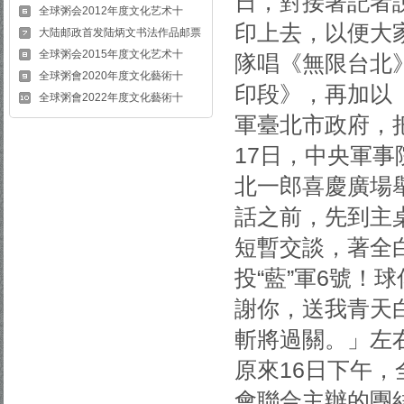
日，對接著記者
全球粥会2012年度文化艺术十
印上去，以便大
大陆邮政首发陆炳文书法作品邮票
全球粥会2015年度文化艺术十
隊唱《無限台北
全球粥會2020年度文化藝術十
印段》，再加以
全球粥會2022年度文化藝術十
軍臺北市政府，
17日，中央軍事
北一郎喜慶廣場
話之前，先到主
短暫交談，著全
投“藍”軍6號！
謝你，送我青天
斬將過關。」左
原來16日下午
會聯合主辦的團