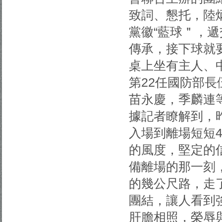
致詞、懇托，陸
黨徽“藍球＂，
傳承，接下球就
桌上坐有主人、
第22任國防部長
苗永慶，季麟連
據記者瞭解到，
入場到離場短短
的風度，堅定的
備離場的那一刻
的幾公尺路，走
團結，讓人看到
肝膽相照，榮辱