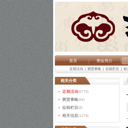
首页
粥会简介
近期活动
|
粥贤事略
|
征稿栏目
|
相
相关分类
近期活动
(6770)
粥贤事略
(64)
征稿栏目
(8)
相关信息
(1279)