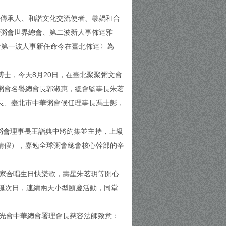
化傳承人、和諧文化交流使者、羲媧和合
球粥會世界總會、第二波新人事佈達雅
會第一波人事新任命今在臺北佈達〉為
士，今天8月20日，在臺北聚聚粥文會
粥會名譽總會長郭淑惠，總會監事長朱茗
長、臺北市中華粥會候任理事長馮士彭，
。
華粥會理事長王詣典中將約集並主持，上級
請假），嘉勉全球粥會總會核心幹部的辛
大家合唱生日快樂歌，壽星朱茗玥等開心
華誕次日，連續兩天小型頤慶活動，同堂
佛光會中華總會署理會長慈容法師致意：