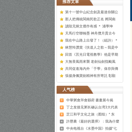
推荐文章
第十一號中山紀念劍及最迷你關公
那人把傳統閩南民歌正名 將閩南
讀陸兄炳文傑作有感 ＊ 浦學坤
天馬行空聯翰墨 神舟攬月貫古今
我在中山路上出發了！（組詩）＊
林慧怜讚賞《扶道人之歌～我是中
回首《莒光日電視教學》他是早期
大無畏風雨來襲 老劍仙劍指颱風
共同促進海內外「于學」保存與傳
張揚身佩寶劍精神有所寄託 彰顯
人气榜
中華粥會拜會縣府 書畫展今揭
丁之发接见粥长确认台湾3大代表
芷江和平文化之旅（图组）* 东
許歷農《最好的選擇》：我為什麼
中央电视台《水墨中国》拍摄“七