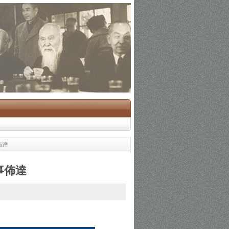
佈達
事佈達