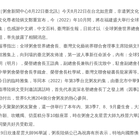
［粥會新聞中心8月22日臺北訊］今天8月22日在台北如意齋，非遺粥文
文化尊者陸炳文鄭重宣布，今（2022）年10月間，將在福建盛大舉行全
集；也感謝中文網．中文百科, 臺灣新生報，日前才以〈全球粥會世界總
題，率先披露了相關消息。
報導指岀：全球粥會世界總會長、臺灣文化藝術界聯合會理事主席陸炳文博
館雅集上，向到場的臺北粥友佈達，第一波人事新任命派令，內有：全球
玥（明月），榮譽總會長王詣典，副總會長兼執行長沈致中，駐會副總會
中華粥會榮譽會長李鐵倉、榮譽會長杜學斌，臺灣文聯會秘書長龍家霽等
今日的臨時雅集，等同本（2022）年第3季台北粥友約集，由臺北市中
指導陸炳文受到邀請講話時，首先代表資深名譽總會長丁之發上將（因事
勤付出，世界5大洲204個分會粥友的熱心參與。
今天聚聚的粥友聚會，還一併舉行了本年內、第3季7、8、9月慶生會，
許願、吹蠟燭、切蛋糕分享10餘座眾，時在粥會之友星雲大師九秩晉六
同樂共好共受歡迎。
19日欣逢星雲大師96華誕，粥長陸炳公已為祝壽有所表示，特地向國際