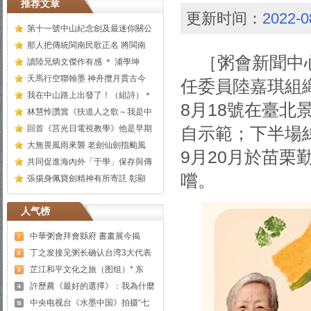
推荐文章
更新时间：
2022-0
第十一號中山紀念劍及最迷你關公
那人把傳統閩南民歌正名 將閩南
［粥會新聞中
讀陸兄炳文傑作有感 ＊ 浦學坤
天馬行空聯翰墨 神舟攬月貫古今
任委員陸嘉琪組
我在中山路上出發了！（組詩）＊
8月18號在臺
林慧怜讚賞《扶道人之歌～我是中
回首《莒光日電視教學》他是早期
自示範；下半場
大無畏風雨來襲 老劍仙劍指颱風
9月20月於苗
共同促進海內外「于學」保存與傳
嚐。
張揚身佩寶劍精神有所寄託 彰顯
人气榜
中華粥會拜會縣府 書畫展今揭
丁之发接见粥长确认台湾3大代表
芷江和平文化之旅（图组）* 东
許歷農《最好的選擇》：我為什麼
中央电视台《水墨中国》拍摄“七