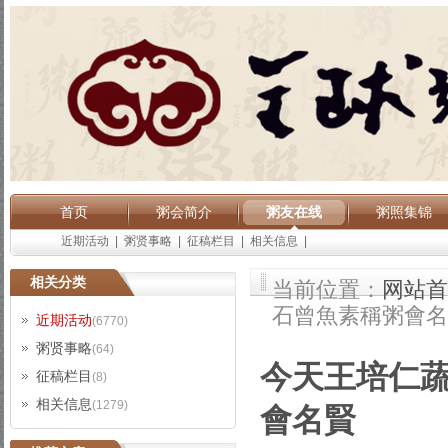
首页
粥会简介
粥友在线
粥照集锦
近期活动
|
粥贤事略
|
征稿栏目
|
相关信息
|
相关分类
当前位置：
网站首
石曾魚素稱粥會名
近期活动
(6770)
粥贤事略
(64)
今天王培仁蔬
征稿栏目
(8)
相关信息
(1279)
會名賢