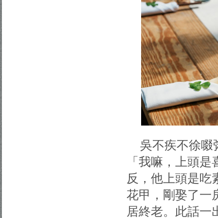
吳不疾不徐啜
「我嘛，上頭是
反，他上頭是吃
花甲，剛娶了一
居終老。此話一