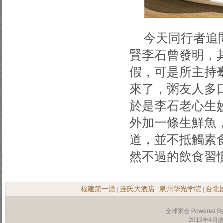
今天同行者追
賢李石曾發明，
假，可是所主持
來了，粥友人多
於是李石老心生
外加一條生鮮魚
道，並不抵觸素
然不過的飲食習
福建第一漂
连氏大酒店
泉州华光学院
台北
|
|
|
全球粥会 Powered B
2012年4