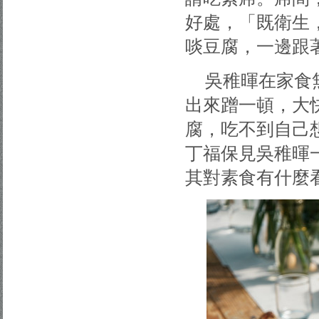
好處，「既衛生
啖豆腐，一邊跟
吳稚暉在家食
出來蹭一頓，大
腐，吃不到自己
丁福保見吳稚暉
其對素食有什麼