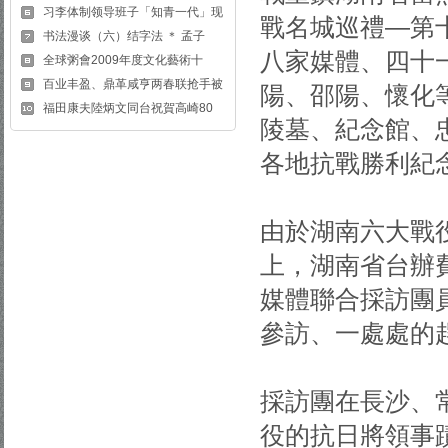
习李体制领导班子「知青一代」现
戰名城巡禮—第
书法漫谈（六）结字法 ＊ 孟子
八家媒體、四十
全球粥會2009年度文化藝術十
百业丰盈、鼎革咸亨两春联抢手被
陽、邵陽、懷化
福田康夫陸炳文同台祝賀高崎80
陵墓、紀念館、
各地抗戰勝利紀
由於湖南六大戰
上，湖南省台辦
媒體聯合採訪團
參訪、一處處的
採訪團在長沙、
役的抗日將領事