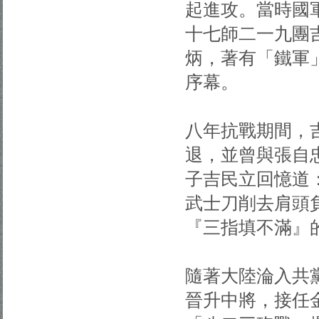
起進攻。當時國
十七師二一九團
炳，著有「鐵軍
序幕。
八年抗戰期間，
退，並曾與張自
子吉民立回憶道
武士刀削去肩頭
『三指填不滿』
隨著大陸淪入共
晉升中將，接任