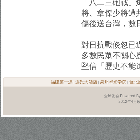
「八二三砲戰」
將、章傑少將遭
傷後送台灣，數
對日抗戰倏忽已
多數民眾不關心
堅信「歷史不能
福建第一漂
连氏大酒店
泉州华光学院
台北
|
|
|
全球粥会 Powered B
2012年4