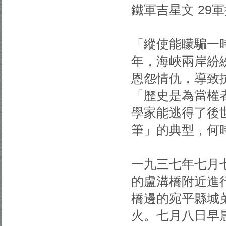
鐵軍吉星文 29
「縱使能矇騙一
年，海峽兩岸紛
恩怨情仇，導致
「歷史是為當權
學家能逃得了後
筆」的典型，何
一九三七年七月
的盧溝橋附近進
橋邊的宛平縣城
火。七月八日早