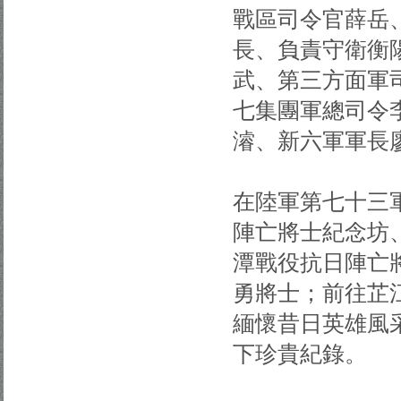
戰區司令官薛岳
長、負責守衛衡
武、第三方面軍
七集團軍總司令
濬、新六軍軍長
在陸軍第七十三
陣亡將士紀念坊
潭戰役抗日陣亡
勇將士；前往芷
緬懷昔日英雄風
下珍貴紀錄。