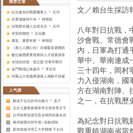
推荐文章
文／賴台生採訪報導/
紀念參加抗戰愛國軍人 ＊ 吕珂
史實邊緣與中央 ＊ 林煥彰
抗戰歷史國人自當永念 ＊ 吕珂
八年對日抗戰，
布雷的聯想 ＊ 左化鵬
沙會戰、常德會
書架，書要有家 ＊ 林煥彰
［善心人關心你］自備緊急避難防
內，日軍為打通
數位媒體產業發展與人才就業講座
華中、華南連成
永恆的回憶：憶父親 空軍作戰司
三十四年，岡村
金門戰地記者歲月 ＊ 李吉安
何鳳山大使義舉讓後人感動不該被
力入侵湖南，國
方在湖南對陣、
人气榜
之一，在抗戰歷
解读于右任的书法魅力 ＊ 孟子
北京七書粥會傳承李石曾世界文字
台湾有两首描写思乡情怀的著名诗
為紀念對日抗戰
兩岸媒體共同市場 / 張銘清陸
戰重鎮湖南省當
新加坡南洋理工大学牌楼 于右任