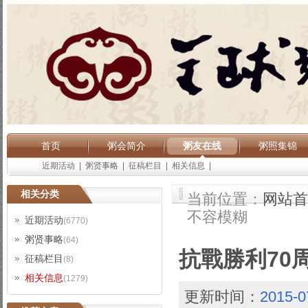
首页
粥会简介
粥友在线
粥照集锦
近期活动
|
粥贤事略
|
征稿栏目
|
相关信息
|
相关分类
当前位置：
网站首
不容模糊
近期活动
(6770)
粥贤事略
(64)
抗戰勝利70
征稿栏目
(8)
相关信息
(1279)
更新时间：
2015-0