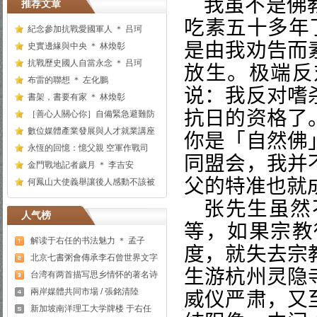
我虽不是佛
推荐文章
吃素五十多年
紀念參加抗戰愛國軍人 ＊ 吕珂
是由我劝告而
史實邊緣與中央 ＊ 林煥彰
抗戰歷史國人自當永念 ＊ 吕珂
放生。极端反
布雷的聯想 ＊ 左化鵬
说：我反对嗜
書架，書要有家 ＊ 林煥彰
抗日的资格了
［善心人關心你］自備緊急避難防
數位媒體產業發展與人才就業講座
你是「自然佛
永恆的回憶：憶父親 空軍作戰司
同盟会，我并
金門戰地記者歲月 ＊ 李吉安
父的特准也就
何鳳山大使義舉讓後人感動不該被
张
先生虽然
人气榜
等，如果宗教
解读于右任的书法魅力 ＊ 孟子
度，就失去宗
北京七書粥會傳承李石曾世界文字
生游杭州灵隐
台湾有两首描写思乡情怀的著名诗
兩岸媒體共同市場 / 張銘清陸
威仪严肃，又
新加坡南洋理工大学牌楼 于右任