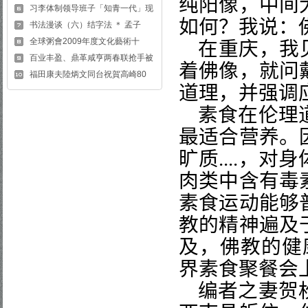
纯阳像，中间
习李体制领导班子「知青一代」现
如何？我说：
书法漫谈（六）结字法 ＊ 孟子
全球粥會2009年度文化藝術十
在重庆，我
百业丰盈、鼎革咸亨两春联抢手被
着佛像，就问
福田康夫陸炳文同台祝賀高崎80
道理，并强调
素食在伦理
最适合营养。
旷质
....
，对身
肉类中含有毒
素食运动能够
教的精神遍及
及，佛教的健
界素食聚餐会
编者之妻
贺