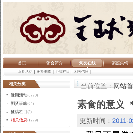
首页
粥会简介
粥友在线
粥照集锦
近期活动
|
粥贤事略
|
征稿栏目
|
相关信息
|
相关分类
当前位置：
网站首
近期活动
(6770)
素食的意义 
粥贤事略
(64)
征稿栏目
(8)
更新时间：
2011-0
相关信息
(1279)