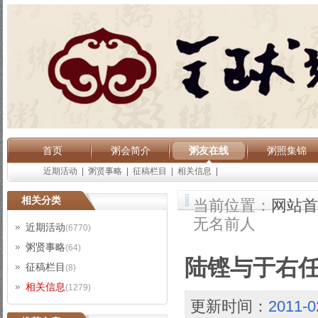
首页
粥会简介
粥友在线
粥照集锦
近期活动
|
粥贤事略
|
征稿栏目
|
相关信息
|
相关分类
当前位置：
网站首
无名前人
近期活动
(6770)
粥贤事略
(64)
陆铿与于右任
征稿栏目
(8)
相关信息
(1279)
更新时间：
2011-0