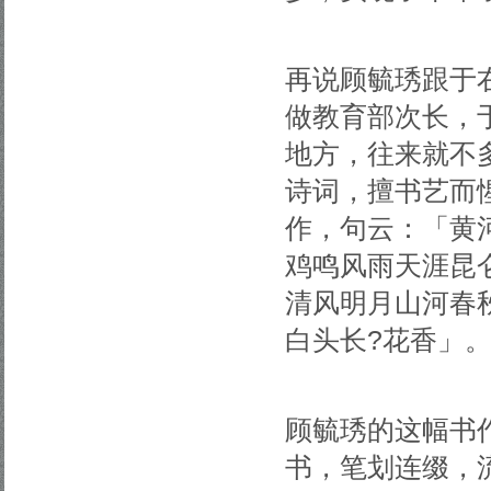
再说顾毓琇跟于
做教育部次长，
地方，往来就不
诗词，擅书艺而
作，句云：「黄
鸡鸣风雨天涯昆
清风明月山河春
白头长?花香」
顾毓琇的这幅书
书，笔划连缀，