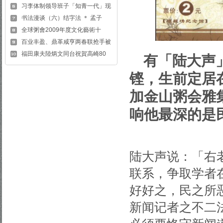
习李体制领导班子「知青一代」现
书法漫谈（六）结字法 ＊ 孟子
全球粥會2009年度文化藝術十
百业丰盈、鼎革咸亨两春联抢手被
福田康夫陸炳文同台祝賀高崎80
有「陆大声
铿，生前定居
加金山粥会雅
响他最深的是
陆大声说：「右
联系，争取学者
好好之，民之所
新闻记者之不二