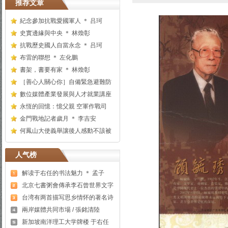
推荐文章
紀念參加抗戰愛國軍人 ＊ 吕珂
史實邊緣與中央 ＊ 林煥彰
抗戰歷史國人自當永念 ＊ 吕珂
布雷的聯想 ＊ 左化鵬
書架，書要有家 ＊ 林煥彰
［善心人關心你］自備緊急避難防
數位媒體產業發展與人才就業講座
永恆的回憶：憶父親 空軍作戰司
金門戰地記者歲月 ＊ 李吉安
何鳳山大使義舉讓後人感動不該被
人气榜
解读于右任的书法魅力 ＊ 孟子
北京七書粥會傳承李石曾世界文字
台湾有两首描写思乡情怀的著名诗
兩岸媒體共同市場 / 張銘清陸
新加坡南洋理工大学牌楼 于右任