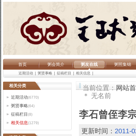
首页
粥会简介
粥友在线
粥照集锦
近期活动
|
粥贤事略
|
征稿栏目
|
相关信息
|
相关分类
当前位置：
网站首
＊ 无名前
近期活动
(6770)
粥贤事略
(64)
李石曾侄李宗
征稿栏目
(8)
相关信息
(1279)
更新时间：
2011-0