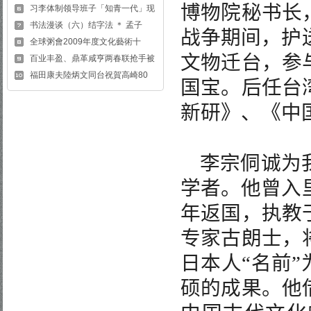
博物院秘书长
习李体制领导班子「知青一代」现
书法漫谈（六）结字法 ＊ 孟子
战争期间，护
全球粥會2009年度文化藝術十
文物迁台，参
百业丰盈、鼎革咸亨两春联抢手被
福田康夫陸炳文同台祝賀高崎80
国宝。后任台
新研》、《中
李宗侗诚为
学者。他曾入
年返国，执教
专家古朗士，
日本人
“
名前
”
硕的成果。他