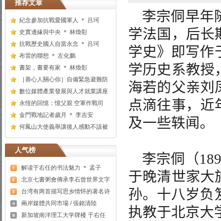
推荐文章
李宗侗早年
紀念參加抗戰愛國軍人 ＊ 吕珂
学法国，后长
史實邊緣與中央 ＊ 林煥彰
抗戰歷史國人自當永念 ＊ 吕珂
学史》即写作
布雷的聯想 ＊ 左化鵬
学
历史系
教授
書架，書要有家 ＊ 林煥彰
［善心人關心你］自備緊急避難防
海若的父亲刘
數位媒體產業發展與人才就業講座
点滴往事，近
永恆的回憶：憶父親 空軍作戰司
金門戰地記者歲月 ＊ 李吉安
及一些轶闻。
何鳳山大使義舉讓後人感動不該被
人气榜
李宗侗（
18
解读于右任的书法魅力 ＊ 孟子
于晚清世家大
北京七書粥會傳承李石曾世界文字
孙。十八岁负
台湾有两首描写思乡情怀的著名诗
兩岸媒體共同市場 / 張銘清陸
执教于北京大
新加坡南洋理工大学牌楼 于右任