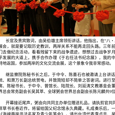
长官及贵宾致词，由吴伯雄主席领衔讲话，他指出，在“八‧
展会，就是要记取
历史
教训，
两岸关系不能再走回头路。
三年
门去做纪念活动，看看残留下来的战争遗迹，想想过去战争岁
平发展的大道上，携手合作办理
《于右任法书纪念展》，我的
特地返国，参加
两岸的
文化交流会展，这个景象令我非常感动
。
继
监察院陈秘书长之后，于中令、陈墨石也被邀请上台讲
统、和萧万长副总统贺电，并致简短却不简单之答谢词。进行
席、陈秘书长、于中令、曾馆长、陆院长、刘延涛文教基金会
界总会常务副会长吴其萃、全球粥会世界总会副会长陈元麟共
9
开幕接近尾
声，
粥会向共同主办单位赠送礼品，请执剪官共
洋草书长卷近作，将留给国父纪念馆永久典藏。礼成奏乐后，
《海峡两岸书法名家及青少年笔会》，请出台湾代表李贞吉、