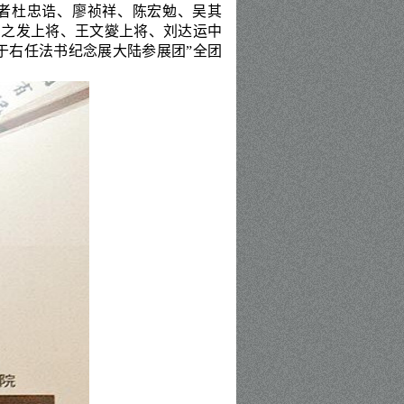
者杜忠诰、廖祯祥、陈宏勉、吴其
丁之发上将、王文夑上将、刘达运中
于右任法书纪念展
大陆参
展
团
”全
团