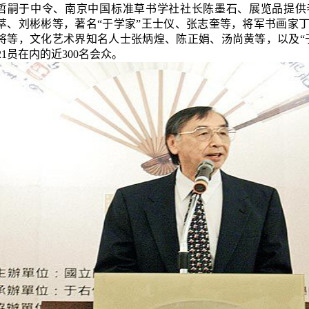
哲嗣于中令、南京中国标准草书学社社长陈墨石、展览品提供
萃、刘彬彬等，著名“于学家”王士仪、张志奎等，将军书
画
家
将等，文化艺术界知名人士张炳煌、陈正娟、汤尚黄等，以及“
21
员在内的近
300
名会众。