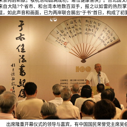
荣景再启新猷。敬祝活动圆满成功，诸位健康愉快
」
。台北国父
来自大陆
7
个省市、和台湾本地数百双手，报之以如雷的热烈掌
篮，如此声音和画面，已为两岸联合
展出“于书”首日，
构成了初
出席隆重
开幕仪式的领导与嘉宾，有中国国民荣誉党主席吴