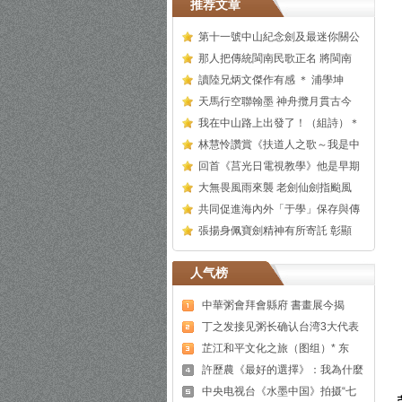
推荐文章
第十一號中山紀念劍及最迷你關公
那人把傳統閩南民歌正名 將閩南
讀陸兄炳文傑作有感 ＊ 浦學坤
天馬行空聯翰墨 神舟攬月貫古今
我在中山路上出發了！（組詩）＊
林慧怜讚賞《扶道人之歌～我是中
回首《莒光日電視教學》他是早期
大無畏風雨來襲 老劍仙劍指颱風
共同促進海內外「于學」保存與傳
張揚身佩寶劍精神有所寄託 彰顯
人气榜
中華粥會拜會縣府 書畫展今揭
丁之发接见粥长确认台湾3大代表
芷江和平文化之旅（图组）* 东
許歷農《最好的選擇》：我為什麼
中央电视台《水墨中国》拍摄“七