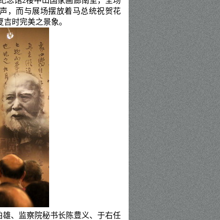
纪念馆
2
楼中山国家画廊南室，全场
声，而与展场摆放着
马总统祝贺
花
夏吉时完美之景象。
伯雄、监察院秘书长陈豊义、于右任