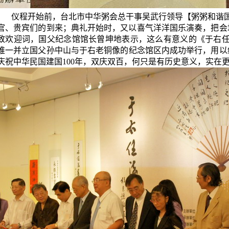
仪程开始前，台北市中华粥会总干事吴武行领导【粥粥和谐
官、贵宾们的到来；典礼开始时，又以喜气洋洋国乐演奏，把会
致欢迎词，国父纪念馆馆长曾坤地表示，这么有意义的《于右
唯一并立国父孙中山与于右老铜像的纪念馆区内成功举行，用以
庆祝中华民
国建国
100
年，双
庆
双百，何只是有历史
意义，实在