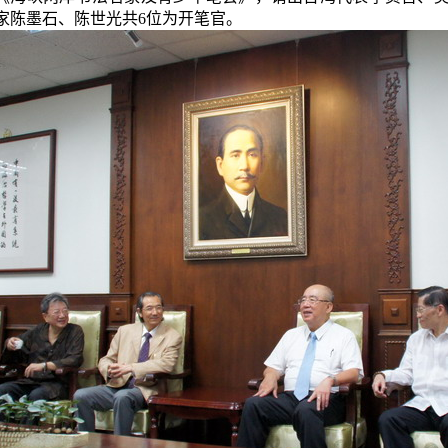
家陈墨石、陈世光共
6
位为开笔官。