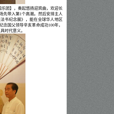
国乐团】，奏起悠扬迎宾曲，欢迎长
场先带入第
1
个高潮。然后安排主人
任法书纪念展》，能在全球华人地区
纪念国父领导辛亥革命成功
100
年，
更具时代意义。