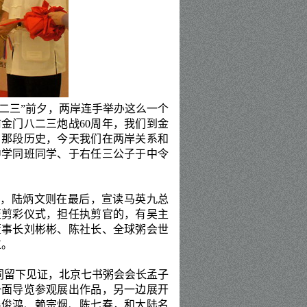
二三”前夕，
两岸连手
举办这么一个
前金门八二三炮战
60
周年，我们到金
月那段历史，今天我们在
两岸关系和
中学同班同学、于右任三公子于中令
话，陆炳文则在最后，宣读马英九总
至剪彩仪式，担任执剪官的，有吴主
董事长刘彬彬、陈社长、全球粥会世
位。
同留下见证，北京七书粥会会长孟子
一面导览参观展出作品，另一边展开
吴俊鸿、赖宗烟、陈七春，和大陆名