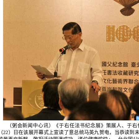
（粥会新闻中心讯）《于右任法书纪念展》策展人、于右
（
22
）日在该展开幕式上宣读了意总统马英九贺电，当恭读到