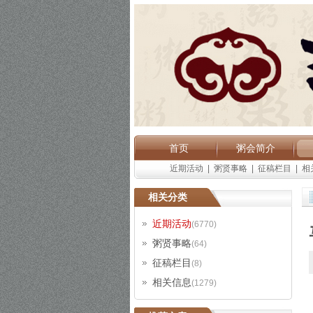
首页
粥会简介
近期活动
|
粥贤事略
|
征稿栏目
|
相
相关分类
近期活动
(6770)
粥贤事略
(64)
征稿栏目
(8)
相关信息
(1279)