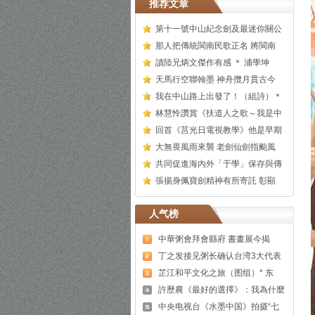
推荐文章
第十一號中山紀念劍及最迷你關公
那人把傳統閩南民歌正名 將閩南
讀陸兄炳文傑作有感 ＊ 浦學坤
天馬行空聯翰墨 神舟攬月貫古今
我在中山路上出發了！（組詩）＊
林慧怜讚賞《扶道人之歌～我是中
回首《莒光日電視教學》他是早期
大無畏風雨來襲 老劍仙劍指颱風
共同促進海內外「于學」保存與傳
張揚身佩寶劍精神有所寄託 彰顯
人气榜
中華粥會拜會縣府 書畫展今揭
丁之发接见粥长确认台湾3大代表
芷江和平文化之旅（图组）* 东
許歷農《最好的選擇》：我為什麼
中央电视台《水墨中国》拍摄“七