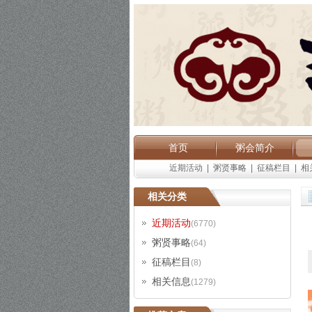
首页
粥会简介
近期活动
|
粥贤事略
|
征稿栏目
|
相
相关分类
近期活动
(6770)
粥贤事略
(64)
征稿栏目
(8)
相关信息
(1279)