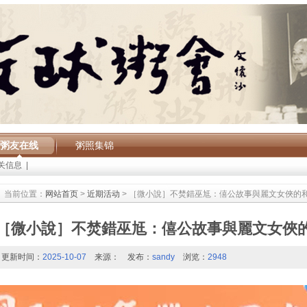
粥友在线
粥照集锦
关信息
|
当前位置：
网站首页
>
近期活动
> ［微小說］不焚錯巫尪：僖公故事與麗文女俠的
［微小說］不焚錯巫尪：僖公故事與麗文女俠
更新时间：
2025-10-07
来源：
发布：
sandy
浏览：
2948