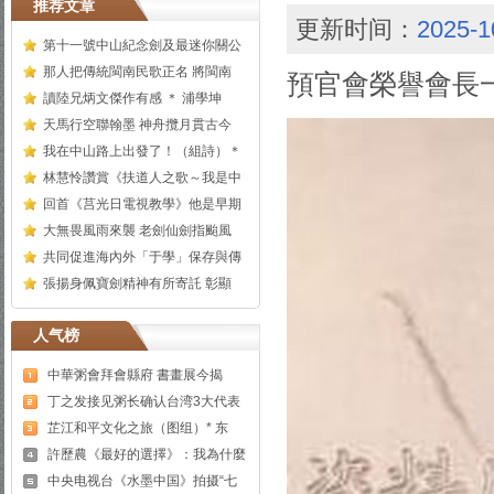
推荐文章
更新时间：
2025-1
第十一號中山紀念劍及最迷你關公
那人把傳統閩南民歌正名 將閩南
預官會榮譽會長
讀陸兄炳文傑作有感 ＊ 浦學坤
天馬行空聯翰墨 神舟攬月貫古今
我在中山路上出發了！（組詩）＊
林慧怜讚賞《扶道人之歌～我是中
回首《莒光日電視教學》他是早期
大無畏風雨來襲 老劍仙劍指颱風
共同促進海內外「于學」保存與傳
張揚身佩寶劍精神有所寄託 彰顯
人气榜
中華粥會拜會縣府 書畫展今揭
丁之发接见粥长确认台湾3大代表
芷江和平文化之旅（图组）* 东
許歷農《最好的選擇》：我為什麼
中央电视台《水墨中国》拍摄“七