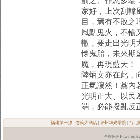
罰之。作惡多端
家好，上次刮韓
目，焉有不敗之
風點鬼火，不輸
轍，要走出光明
懐鬼胎，未來期
魔，再現藍天！
陸炳文亦在此，
正氣凜然！黨內
光明正大、以民
端，必能撥亂反
福建第一漂
连氏大酒店
泉州华光学院
台北
|
|
|
全球粥会 Powered B