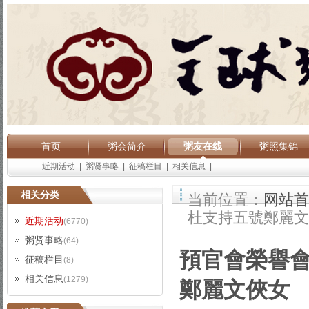
首页
粥会简介
粥友在线
粥照集锦
近期活动
|
粥贤事略
|
征稿栏目
|
相关信息
|
相关分类
当前位置：
网站首
杜支持五號鄭麗文
近期活动
(6770)
粥贤事略
(64)
預官會榮譽
征稿栏目
(8)
相关信息
(1279)
鄭麗文俠女