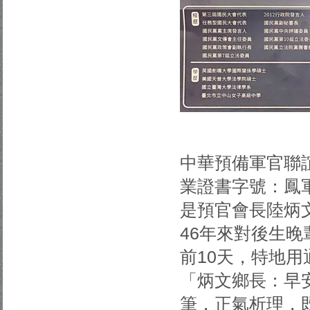
中華預備軍官聯
業證書字號：鳳軍
是預官會長陸炳
46年來對後生
前10天，特地
「炳文鄉長：早
筆，正氣析理，