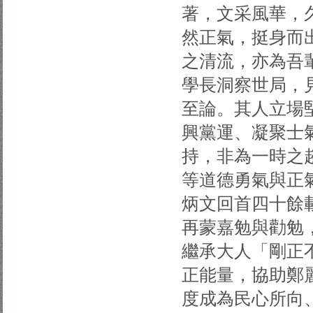
著，文采風華，
然正氣，挺身而
之清流，亦為吾
學長洞察世局，
至論。其人立場
興黨運、凝聚士
持，非為一時之
等道德勇氣與正
炳文回首四十餘
再蒙嘉勉與勸勉
繼承大人「剛正
正能量，協助鄭
度成為民心所向