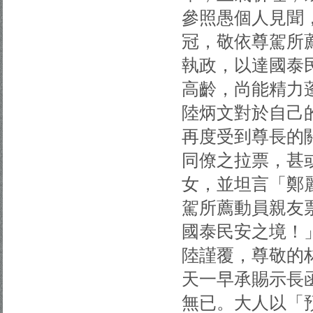
參照愚個人見聞
冠，敬依尊駕所
執政，以達國泰
高齡，尚能精力
陸炳文對於自己
再度受到尊長的
同僚之拉票，甚
女，並坦言「鄭
駕所薦動員親友
國泰民安之境！
陸謹覆，尊敬的
天一早承賜示長
無已。大人以「