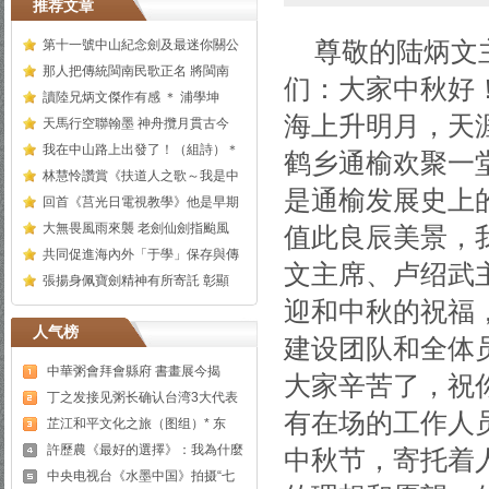
推荐文章
尊敬的陆炳文
第十一號中山紀念劍及最迷你關公
那人把傳統閩南民歌正名 將閩南
们：大家中秋好
讀陸兄炳文傑作有感 ＊ 浦學坤
海上升明月，天
天馬行空聯翰墨 神舟攬月貫古今
我在中山路上出發了！（組詩）＊
鹤乡通榆欢聚一
林慧怜讚賞《扶道人之歌～我是中
是通榆发展史上
回首《莒光日電視教學》他是早期
大無畏風雨來襲 老劍仙劍指颱風
值此良辰美景，
共同促進海內外「于學」保存與傳
文主席、卢绍武
張揚身佩寶劍精神有所寄託 彰顯
迎和中秋的祝福
人气榜
建设团队和全体
中華粥會拜會縣府 書畫展今揭
大家辛苦了，祝
丁之发接见粥长确认台湾3大代表
有在场的工作人
芷江和平文化之旅（图组）* 东
許歷農《最好的選擇》：我為什麼
中秋节，寄托着
中央电视台《水墨中国》拍摄“七