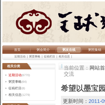
首页
粥会简介
粥友在线
粥照集锦
近期活动
|
粥贤事略
|
征稿栏目
|
相关信息
|
相关分类
当前位置：
网站首
交流
近期活动
(6770)
粥贤事略
(64)
希望以墨宝
征稿栏目
(8)
相关信息
(1279)
更新时间：
2011-0