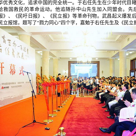
华优秀文化，追求中国的完全统一。
于右任
先生在少年时代目
给救国救民的革命运动。他追随
孙中山
先生加入同盟会。先
报》、《民吁日报》、《民立报》等革命刊物。武昌起义爆发
民立报馆，题写了“戮力同心”四个字，嘉勉
于右任
先生及《民立