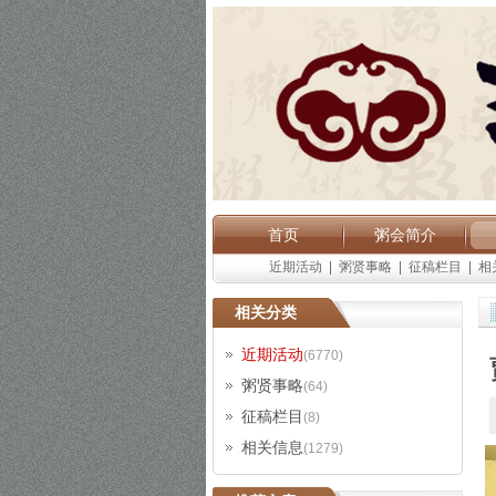
首页
粥会简介
近期活动
|
粥贤事略
|
征稿栏目
|
相
相关分类
近期活动
(6770)
粥贤事略
(64)
征稿栏目
(8)
相关信息
(1279)