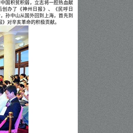
睹中国积贫积弱，立志将一腔热血献
后创办了《神州日报》、《民呼日
后，孙中山从国外回到上海，首先到
报》对辛亥革命的积极贡献。