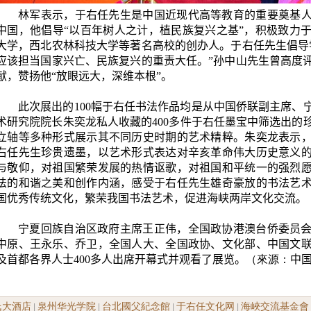
林军表示，
于右任
先生是中国近现代高等教育的重要奠基
中国，他倡导“以百年树人之计，植民族复兴之基”，积极致力
大学，西北农林科技大学等著名高校的创办人。
于右任
先生倡导
应该担当国家兴亡、民族复兴的重责大任。”
孙中山
先生曾高度
献，赞扬他“放眼远大，深维本根”。
此次展出的
100
幅于右任书法作品均是从中国侨联副主席、
术研究院院长朱奕龙私人收藏的
400
多件于右任墨宝中筛选出的
立轴等多种形式展示其不同历史时期的艺术精粹。朱奕龙表示
右任
先生珍贵遗墨，以艺术形式表达对辛亥革命伟大历史意义
与敬仰，对祖国繁荣发展的热情讴歌，对祖国和平统一的强烈
法的和谐之美和创作内涵，感受
于右任
先生雄奇豪放的书法艺
国优秀传统文化，繁荣我国书法艺术，促进海峡两岸文化交流。
宁夏回族自治区政府主席王正伟，全国政协港澳台侨委员
中原、王永乐、乔卫，全国人大、全国政协、文化部、中国文
及首都各界人士
400
多人出席开幕式并观看了展览。
（來源：
中
氏大酒店
泉州华光学院
台北國父紀念館
于右任文化网
海峽交流基金會
|
|
|
|