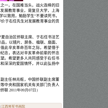
人之一，在国难当头，战火连绵的旧
于发展教育事业，是复旦大学，上海
学以致用，勉励学生“不要读死书，
评价
于右任
先生对发展教育事业的贡
宁夏自治区侨联主席、于右任书法艺
珍品，以镜片、屏条、楹联、扇面、
，值此辛亥革命百年之际，希望借
于
的纪念，表达对辛亥革命前辈的怀念
愿望。希望更多人共同感受于右任书
术和深深的爱国情怀，并以此弘扬中
会副主任林兆枢，中国侨联副主席董
联等中央和国家机关有关部门负责人
国侨联
2011
年
09
月
07
日）
江西将军书画院
|