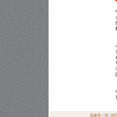
福建第一漂
连
|