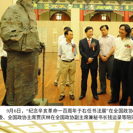
9
月
6
日
，“纪念辛亥革命一百周年于右任书法展”在全国政
委、全国政协主席贾庆林在全国政协副主席兼秘书长钱运录等陪