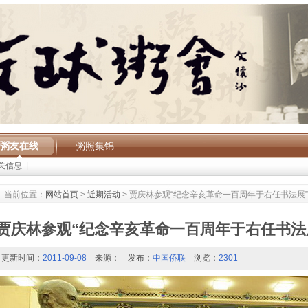
粥友在线
粥照集锦
关信息
|
当前位置：
网站首页
>
近期活动
> 贾庆林参观“纪念辛亥革命一百周年于右任书法展”
贾庆林参观“纪念辛亥革命一百周年于右任书法
更新时间：
2011-09-08
来源：
发布：
中国侨联
浏览：
2301