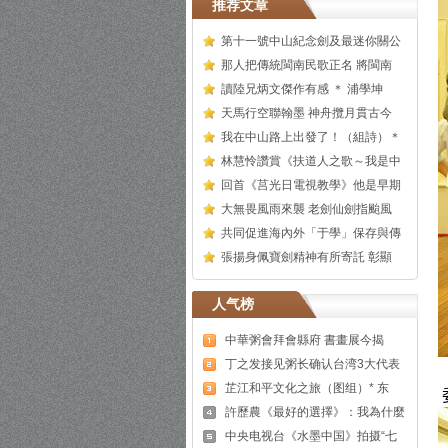
推荐文章
第十一號中山紀念劍及最迷你關公
那人把傳統閩南民歌正名 將閩南
讀陸兄炳文傑作有感 ＊ 浦學坤
天馬行空聯翰墨 神舟攬月貫古今
我在中山路上出發了！（組詩）＊
林慧怜讚賞《扶道人之歌～我是中
回首《莒光日電視教學》他是早期
大無畏風雨來襲 老劍仙劍指颱風
共同促進海內外「于學」保存與傳
張揚身佩寶劍精神有所寄託 彰顯
人气榜
中華粥會拜會縣府 書畫展今揭
丁之发接见粥长确认台湾3大代表
芷江和平文化之旅（图组）* 东
許歷農《最好的選擇》：我為什麼
中央电视台《水墨中国》拍摄“七