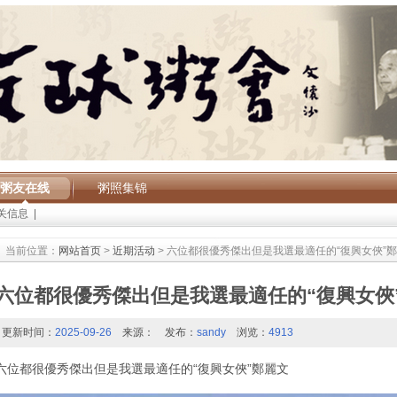
粥友在线
粥照集锦
关信息
|
当前位置：
网站首页
>
近期活动
> 六位都很優秀傑出但是我選最適任的“復興女俠”
六位都很優秀傑出但是我選最適任的“復興女俠
更新时间：
2025-09-26
来源：
发布：
sandy
浏览：
4913
六位都很優秀傑出但是我選最適任的“復興女俠”鄭麗文