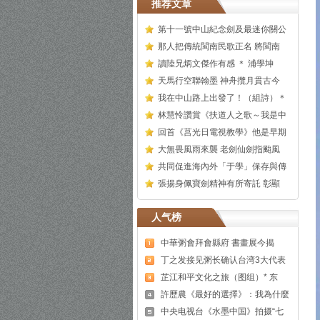
推荐文章
第十一號中山紀念劍及最迷你關公
那人把傳統閩南民歌正名 將閩南
讀陸兄炳文傑作有感 ＊ 浦學坤
天馬行空聯翰墨 神舟攬月貫古今
我在中山路上出發了！（組詩）＊
林慧怜讚賞《扶道人之歌～我是中
回首《莒光日電視教學》他是早期
大無畏風雨來襲 老劍仙劍指颱風
共同促進海內外「于學」保存與傳
張揚身佩寶劍精神有所寄託 彰顯
人气榜
中華粥會拜會縣府 書畫展今揭
丁之发接见粥长确认台湾3大代表
芷江和平文化之旅（图组）* 东
許歷農《最好的選擇》：我為什麼
中央电视台《水墨中国》拍摄“七