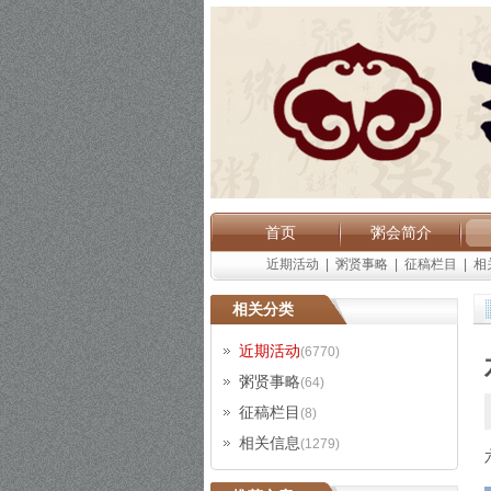
首页
粥会简介
近期活动
|
粥贤事略
|
征稿栏目
|
相
相关分类
近期活动
(6770)
粥贤事略
(64)
征稿栏目
(8)
相关信息
(1279)