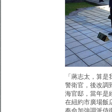
「蔣志太，算是
警衛官，後改調
海官邸，當年是經
在紐約市廣場飯
奉命加強調派侍