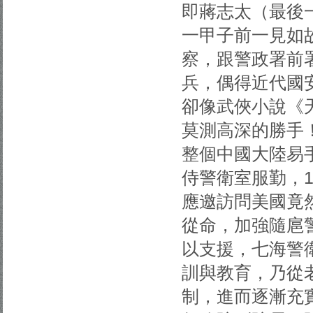
即蔣志太（最後
一甲子前一見如
察，跟警政署前
兵，偶得近代國
卻像武俠小說《
莫測高深的勝手
整個中國大陸易
侍警衛室服勤，1
應邀訪問美國竟
從命，加強隨扈
以支援，七海警
訓與教育，乃從
制，進而逐漸充