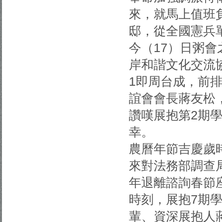
來，就馬上值班負
邸，從全國憲兵
今（17）日粥
岸和諧文化交流
1即周台成，前
誼會會長蔣友松，
讚嘆展抱第2期
幸。
農曆年節吉慶歲
來對法務部調查局
年退離諮詢春節
時刻，展抱7期
輩、資深展抱人