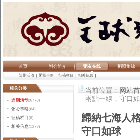
首页
粥会简介
粥友在线
粥照集锦
近期活动
|
粥贤事略
|
征稿栏目
|
相关信息
|
相关分类
当前位置：
网站首
兩點一線，守口如
近期活动
(6770)
粥贤事略
(64)
歸納七海人
征稿栏目
(8)
相关信息
(1279)
守口如球