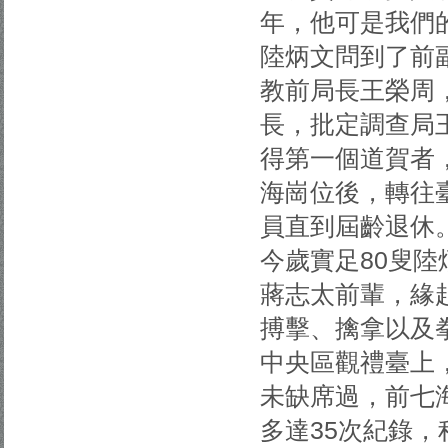
年，他可是我們
陸炳文問到了前
教前局長王榮周，
長，批定調查局
得第一個道賀者
海崗位後，轉往
員直到屆齡退休
今歲實足80叟
蔣志太前輩，緣
搏擊、擒拿以及拳
中央區觀禮臺上
未缺席過，前七
多達35次紀錄