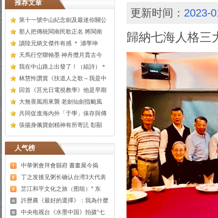
推荐文章
更新时间：
2023-0
第十一號中山紀念劍及最迷你關公
那人把傳統閩南民歌正名 將閩南
歸納七海人格三
讀陸兄炳文傑作有感 ＊ 浦學坤
天馬行空聯翰墨 神舟攬月貫古今
我在中山路上出發了！（組詩）＊
林慧怜讚賞《扶道人之歌～我是中
回首《莒光日電視教學》他是早期
大無畏風雨來襲 老劍仙劍指颱風
共同促進海內外「于學」保存與傳
張揚身佩寶劍精神有所寄託 彰顯
人气榜
中華粥會拜會縣府 書畫展今揭
丁之发接见粥长确认台湾3大代表
芷江和平文化之旅（图组）* 东
許歷農《最好的選擇》：我為什麼
中央电视台《水墨中国》拍摄“七