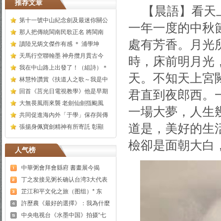
推荐文章
【晨語】看天
第十一號中山紀念劍及最迷你關公
一年一度的中秋
那人把傳統閩南民歌正名 將閩南
處有芳香。月光
讀陸兄炳文傑作有感 ＊ 浦學坤
天馬行空聯翰墨 神舟攬月貫古今
時，床前明月光
我在中山路上出發了！（組詩）＊
天。不知天上宮
林慧怜讚賞《扶道人之歌～我是中
回首《莒光日電視教學》他是早期
君直到夜郎西。
大無畏風雨來襲 老劍仙劍指颱風
一場大夢，人生
共同促進海內外「于學」保存與傳
道是，美好的生
張揚身佩寶劍精神有所寄託 彰顯
檢卻是面朝大白
人气榜
中華粥會拜會縣府 書畫展今揭
丁之发接见粥长确认台湾3大代表
芷江和平文化之旅（图组）* 东
許歷農《最好的選擇》：我為什麼
中央电视台《水墨中国》拍摄“七