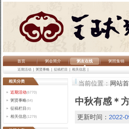
首页
粥会简介
粥友在线
粥照集锦
近期活动
|
粥贤事略
|
征稿栏目
|
相关信息
|
相关分类
当前位置：
网站首
近期活动
(6770)
中秋有感＊
粥贤事略
(64)
征稿栏目
(8)
更新时间：
2022-0
相关信息
(1279)