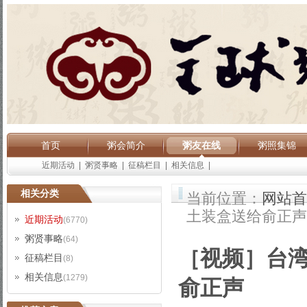
首页
粥会简介
粥友在线
粥照集锦
近期活动
|
粥贤事略
|
征稿栏目
|
相关信息
|
相关分类
当前位置：
网站首
土装盒送给俞正声
近期活动
(6770)
粥贤事略
(64)
［视频］台
征稿栏目
(8)
相关信息
(1279)
俞正声