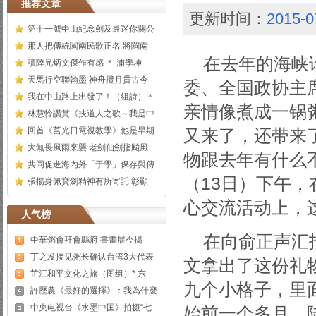
推荐文章
更新时间：
2015-0
第十一號中山紀念劍及最迷你關公
那人把傳統閩南民歌正名 將閩南
在去年的海峡
讀陸兄炳文傑作有感 ＊ 浦學坤
天馬行空聯翰墨 神舟攬月貫古今
委、全国政协主
我在中山路上出發了！（組詩）＊
亲情像煮成一锅
林慧怜讚賞《扶道人之歌～我是中
回首《莒光日電視教學》他是早期
又来了，还带来
大無畏風雨來襲 老劍仙劍指颱風
物跟去年有什么
共同促進海內外「于學」保存與傳
（13日）下午
張揚身佩寶劍精神有所寄託 彰顯
心交流活动上，
人气榜
在向俞正声汇
中華粥會拜會縣府 書畫展今揭
丁之发接见粥长确认台湾3大代表
文拿出了这份礼
芷江和平文化之旅（图组）* 东
九个小格子，里
許歷農《最好的選擇》：我為什麼
中央电视台《水墨中国》拍摄“七
始前一个多月，