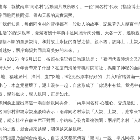
走廊，就被兩岸“同名村”活動圖片展所吸引。一位“同名村”代表（指陸博
岸同胞同根同源、骨肉天親的真實寫照。
「我們知道，每個同名村的背後都有一段動人的故事，記載著先人幾百年前
生活”的深深艱辛，凝聚著幾十年前手足同胞骨肉分離、天各一方、遙盼
割捨不斷的血脈親情、和對故土永恆的眷戀之情。親不親，故鄉土，土親人
辦越好，兩岸鄉親共同書寫美好的未來。」
翌（2015）年6月13日，按照在場記者口吻說法是：「臺灣代表陸炳文
灣大米，今年會帶來了什麼？在廈門海滄青礁村院前社，揭開了神秘的面
6地、福建泉州、漳州、廈門3地，9坨泥巴原本好好的，共入9宮格裝滿
小心，木盒竟壓壞了，泥土混在一起，自然形成了「你泥中有我、我泥中
處，親熱似火，親人親同，正是如此。
等到俞正聲出席這一場百餘親同與會、「兩岸同名村·心連心」交流活動，
名同宗村鄉親宗親座談時表示：兩岸同名村宗親「人親、土親」，應常來
場，就安排坐在俞主席正對面，小結核心發言重複強調：兩岸同名村「人
常的走親，就會越來越親，關係越來越親密。
我們福建乃至閩台兩地人，自古以來都流傳著「親同」一說，舉凡同鄉、