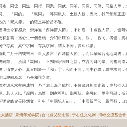
同袍、同僚、同道、同行、同業、同歲、同輩、同庚、同儕、同路人等，
同」、「同的」、「親同」，等同親人，土親人親，因此，我們堂堂正正
己的「親人節」，的確是再恰當不過。
陸博士今有感於，崇洋過「西洋情人節」，不如過「中國親人節」、也叫
更有意義；遂心生一個念頭，介紹正確的「親同」觀，「親同」者也，貴
同中存異、異中求同，存異求同，謂大不同，實即和諧。
值此二月十四號吉日，世人多言「西洋情人節」，而我輩閩台兩地鄉親，
親同節」。所謂「親同」，不獨同宗同姓之親，亦含同鄉同學、同袍同道
親，情在人心。其旨歸於一「和」字：和而不同，同中存異；異中求同，
能以親同為念，乃是和諧之道。
故本源米水交融成粥，乃至泥土混合成坨，不僅歲月相催走親，更加催人
寧。若人人以「親同」為懷，則家可和、鄉可親、宗可睦、兩岸可融；斯
球粥會總會長陸炳文，引申「中國親人節」、「中國親同節」親同觀，自
氏大酒店
泉州华光学院
台北國父紀念館
于右任文化网
海峽交流基金會
|
|
|
|