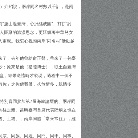
士）介紹說，兩岸同名村數以千計，是兩
“唐山過臺灣，心肝結成團”、打拼“討
親人團聚的濃濃思念，更延續著中華兒女
更親。我衷心祝願兩岸“同名村”活動越
又來了，去年他曾給俞正聲，帶來了一包臺
紗；原來是他（指陸博士），取土自臺灣
一盒，結果送禮時才發現，過程中一個不
有你」之你儂我儂，忒煞情多，親情多
特別喜同參加第7屆海峽論壇的、兩岸同
常往走親。當時臺灣首席代表陸炳文也在
親、土親」，兩岸同胞「常來常往」，經
同宗、同族、同姓、同門、同學、同事、