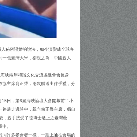
戀人秘密證婚的說法，如今演變成全球各
到一包臺灣大米，卻視之為「中國親人
，以海峡兩岸和諧文化交流協進會會長身
政協主席俞正聲，兩次贈送出伴手禮，分
月15日，第6屆海峽論壇大會開幕前半小
一路邊走邊談中，親向俞正聲主席，獨自
後，親手接受了陸博士遞上之臺灣藝
重申。
我同許多參會者一樣，一踏上通往會場的