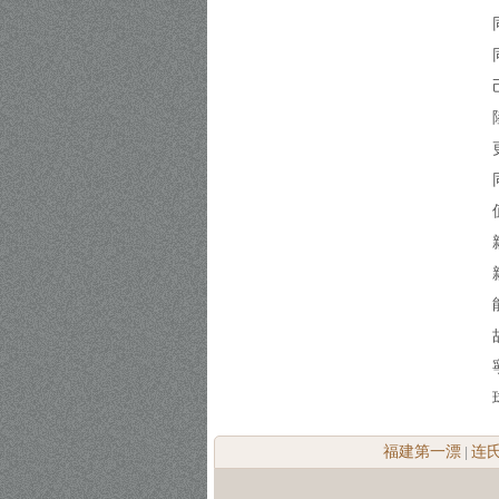
福建第一漂
连
|