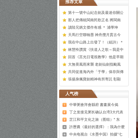
推荐文章
第十一號中山紀念劍及最迷你關公
那人把傳統閩南民歌正名 將閩南
讀陸兄炳文傑作有感 ＊ 浦學坤
天馬行空聯翰墨 神舟攬月貫古今
我在中山路上出發了！（組詩）＊
林慧怜讚賞《扶道人之歌～我是中
回首《莒光日電視教學》他是早期
大無畏風雨來襲 老劍仙劍指颱風
共同促進海內外「于學」保存與傳
張揚身佩寶劍精神有所寄託 彰顯
人气榜
中華粥會拜會縣府 書畫展今揭
丁之发接见粥长确认台湾3大代表
芷江和平文化之旅（图组）* 东
許歷農《最好的選擇》：我為什麼
中央电视台《水墨中国》拍摄“七