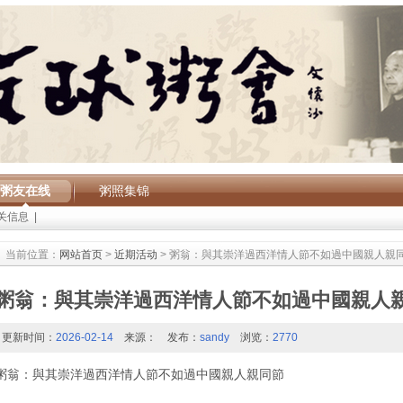
粥友在线
粥照集锦
关信息
|
当前位置：
网站首页
>
近期活动
> 粥翁：與其崇洋過西洋情人節不如過中國親人親
粥翁：與其崇洋過西洋情人節不如過中國親人
更新时间：
2026-02-14
来源：
发布：
sandy
浏览：
2770
粥翁：與其崇洋過西洋情人節不如過中國親人親同節