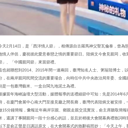
今天2月14日，是「西洋情人節」，相傳源自古羅馬神父聖瓦倫泰，曾為
地情人伴侶，慶祝彼此愛意眷戀之情的重要節日。陸炳文今會見親同，收
節」、「中國親同節」來當節禮。
這也就聯想到2014、2015年間一連兩回，臺灣知名人士、粥翁陸博士
分，在兩岸親同民間交流的重要場合，向時任中共中央政治局常委、全國
別是一包臺灣藝米、一盒台閩九地泥土為禮。
根據當年海峽論壇大型活動，媒體報導的送禮細節中可知：先是2014年6
時，在廈門會展中心南大門至接見廳之間長廊，臺灣代表陸炳文被安排，
做15分鐘簡報，彙報近年兩岸宗親、鄉親走親交流實況，俞主席聽取簡報
米，還講了事關親同一段十分感心的話，並且於稍後大會開幕典禮致詞時
以下是俞正聲是日講話原文，在大會開幕式的致辭稿照抄：「今天上午，