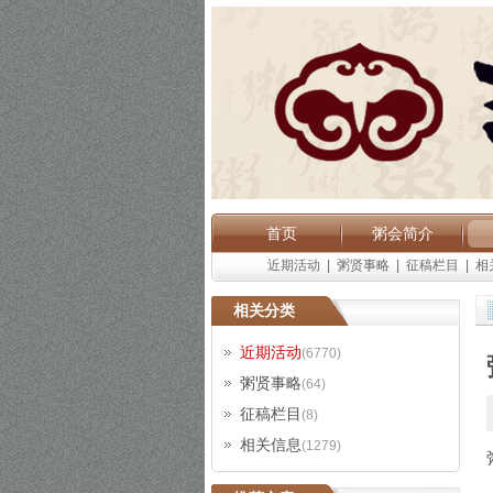
首页
粥会简介
近期活动
|
粥贤事略
|
征稿栏目
|
相
相关分类
近期活动
(6770)
粥贤事略
(64)
征稿栏目
(8)
相关信息
(1279)