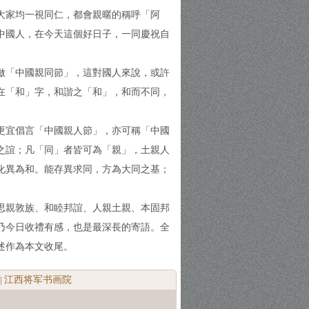
大家均一視同仁，都會親暱的稱呼「阿
中國人，在今天這個好日子，一同慶祝自
做「中國親同節」，這對國人來說，或許
在「和」字，和諧之「和」，和而不同，
更宜倡言「中國親人節」，亦可稱「中國
之誼；凡「同」者皆可為「親」，土親人
化異為和。能存異求同，方為大同之基；
思親敦族、和睦邦誼、人親土親、本固邦
乃今日收禮有感，也是最深長的寄語。全
述作為本文收尾。
江西将军书画院
|