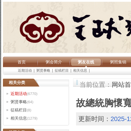
首页
粥会简介
粥友在线
粥照集锦
近期活动
|
粥贤事略
|
征稿栏目
|
相关信息
|
相关分类
当前位置：
网站首
近期活动
(6770)
故總統胸懷寬
粥贤事略
(64)
征稿栏目
(8)
更新时间：
2025-1
相关信息
(1279)