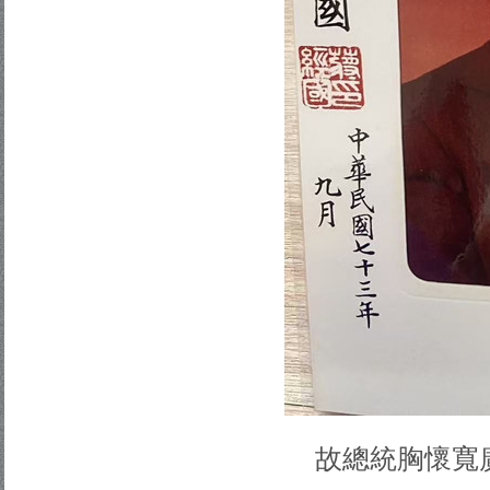
故總統胸懷寬廣