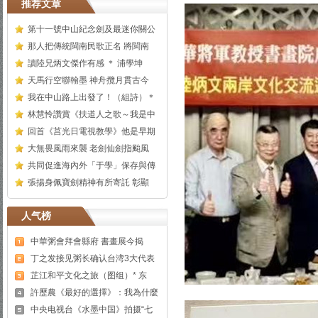
推荐文章
第十一號中山紀念劍及最迷你關公
那人把傳統閩南民歌正名 將閩南
讀陸兄炳文傑作有感 ＊ 浦學坤
天馬行空聯翰墨 神舟攬月貫古今
我在中山路上出發了！（組詩）＊
林慧怜讚賞《扶道人之歌～我是中
回首《莒光日電視教學》他是早期
大無畏風雨來襲 老劍仙劍指颱風
共同促進海內外「于學」保存與傳
張揚身佩寶劍精神有所寄託 彰顯
人气榜
中華粥會拜會縣府 書畫展今揭
丁之发接见粥长确认台湾3大代表
芷江和平文化之旅（图组）* 东
許歷農《最好的選擇》：我為什麼
中央电视台《水墨中国》拍摄“七