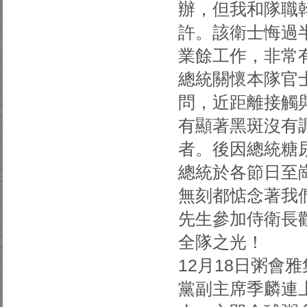
辦，但我和隊職
許。該衛士悔過
業餘工作，非常
總統關懷本隊官
問，近距離接觸
有顯著黑斑沒有
者。後因總統糖
總統於各節日至
無刻都惦念著我
先生參加侍衛長
全隊之光！
12月18日粥會
黨副主席季麟連