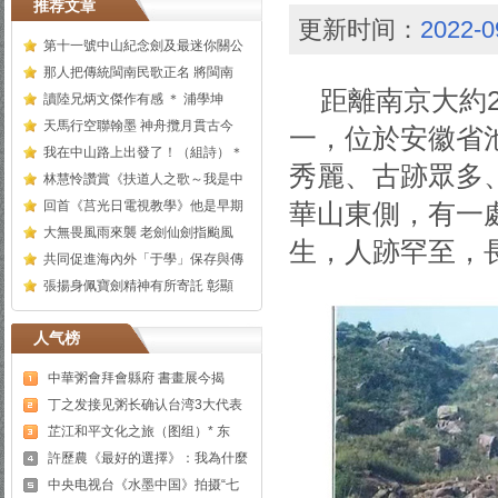
推荐文章
更新时间：
2022-0
第十一號中山紀念劍及最迷你關公
那人把傳統閩南民歌正名 將閩南
距離南京大約2
讀陸兄炳文傑作有感 ＊ 浦學坤
天馬行空聯翰墨 神舟攬月貫古今
一，位於安徽省
我在中山路上出發了！（組詩）＊
秀麗、古跡眾多
林慧怜讚賞《扶道人之歌～我是中
回首《莒光日電視教學》他是早期
華山東側，有一
大無畏風雨來襲 老劍仙劍指颱風
生，人跡罕至，
共同促進海內外「于學」保存與傳
張揚身佩寶劍精神有所寄託 彰顯
人气榜
中華粥會拜會縣府 書畫展今揭
丁之发接见粥长确认台湾3大代表
芷江和平文化之旅（图组）* 东
許歷農《最好的選擇》：我為什麼
中央电视台《水墨中国》拍摄“七