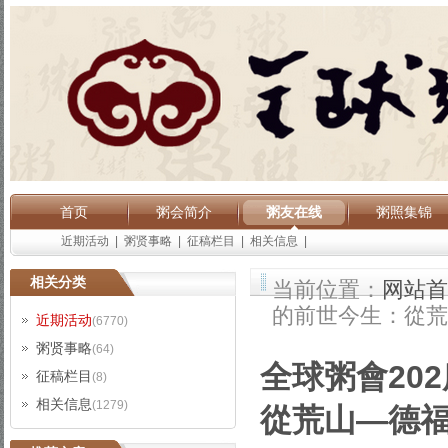
首页
粥会简介
粥友在线
粥照集锦
近期活动
|
粥贤事略
|
征稿栏目
|
相关信息
|
相关分类
当前位置：
网站首
的前世今生：從荒
近期活动
(6770)
粥贤事略
(64)
全球粥會20
征稿栏目
(8)
相关信息
(1279)
從荒山—德