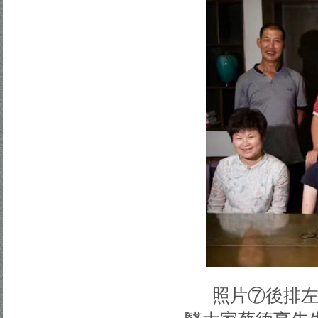
照片⑦後排