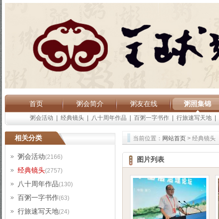
首页
粥会简介
粥友在线
粥照集锦
粥会活动
|
经典镜头
|
八十周年作品
|
百粥一字书作
|
行旅速写天地
|
相关分类
当前位置：
网站首页
> 经典镜头
粥会活动
(2166)
图片列表
经典镜头
(2757)
八十周年作品
(130)
百粥一字书作
(63)
行旅速写天地
(24)