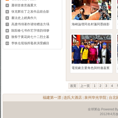
蕭胡首會意義重大
张克辉在丁之发作品前合影
書法史上經典作六
高龚书绵著作请转赠连方瑀
海峽論壇同名村箋同墨錄影
陈阳春七书作艺字情韵绵缈
致祭于黄花岗七十二烈士墓
李铁仓现场挥毫表演受瞩目
電視劇主要角色與特邀嘉賓
首页
上一页
1
2
3
4
福建第一漂
连氏大酒店
泉州华光学院
台北
|
|
|
全球粥会 Powered B
2012年4