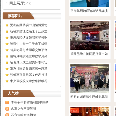
网上展厅
(542)
兩岸基層治理論壇粥長講演
推荐图片
粥友組團恭謁中山陵博愛坊
祈福旗贈汪道涵之子汪致重
王忠義陸炳文領唱黃埔校歌
誰與中山堂一甲子未了緣情
替美術界打造兩岸交流平台
筆酣墨飽在箋同墨揮灑自如
講得真棒讃陸主席效率真高
頃會見大成至聖先師奉祀官
軍系社團聚集緬懷蔣公恩澤
預備軍官盟員粥友代表行禮
中央軍校校友總會集體獻花
人气榜
明月京劇班師生壓軸梨花頌
李铁仓中将挥毫和谐串连梦
名家之作不能等閒
石永貴喻金字招牌