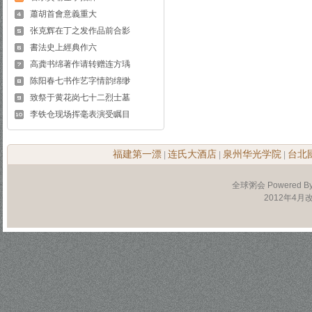
蕭胡首會意義重大
张克辉在丁之发作品前合影
書法史上經典作六
高龚书绵著作请转赠连方瑀
陈阳春七书作艺字情韵绵缈
致祭于黄花岗七十二烈士墓
李铁仓现场挥毫表演受瞩目
福建第一漂
连氏大酒店
泉州华光学院
台北
|
|
|
全球粥会 Powered B
2012年4