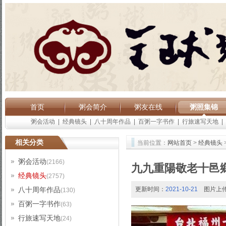
首页
粥会简介
粥友在线
粥照集锦
粥会活动
|
经典镜头
|
八十周年作品
|
百粥一字书作
|
行旅速写天地
|
相关分类
当前位置：
网站首页
>
经典镜头
粥会活动
(2166)
九九重陽敬老十邑
经典镜头
(2757)
八十周年作品
更新时间：
2021-10-21
图片上
(130)
百粥一字书作
(63)
行旅速写天地
(24)