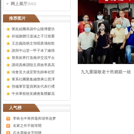
网上展厅
(542)
推荐图片
粥友組團恭謁中山陵博愛坊
祈福旗贈汪道涵之子汪致重
王忠義陸炳文領唱黃埔校歌
誰與中山堂一甲子未了緣情
替美術界打造兩岸交流平台
講得真棒讃陸主席效率真高
九九重陽敬老十邑鄉親一統
頃會見大成至聖先師奉祀官
軍系社團聚集緬懷蔣公恩澤
預備軍官盟員粥友代表行禮
中央軍校校友總會集體獻花
人气榜
李铁仓中将挥毫和谐串连梦
名家之作不能等閒
石永貴喻金字招牌