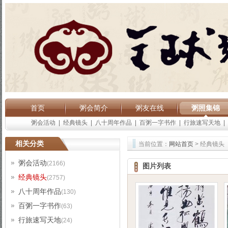
首页
粥会简介
粥友在线
粥照集锦
粥会活动
|
经典镜头
|
八十周年作品
|
百粥一字书作
|
行旅速写天地
|
相关分类
当前位置：
网站首页
> 经典镜头
粥会活动
(2166)
图片列表
经典镜头
(2757)
八十周年作品
(130)
百粥一字书作
(63)
行旅速写天地
(24)