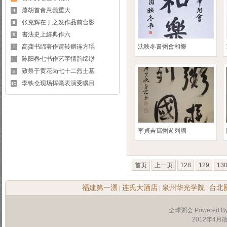
蕭胡首會意義重大
张克辉在丁之发作品前合影
書法史上經典作六
高龚书绵著作请转赠连方瑀
沈映冬書粥會和樂
陈阳春七书作艺字情韵绵缈
致祭于黄花岗七十二烈士墓
李铁仓现场挥毫表演受瞩目
李貞吉寫粥遊列國
首页
上一页
128
129
13
福建第一漂
连氏大酒店
泉州华光学院
台北
|
|
|
全球粥会 Powered B
2012年4