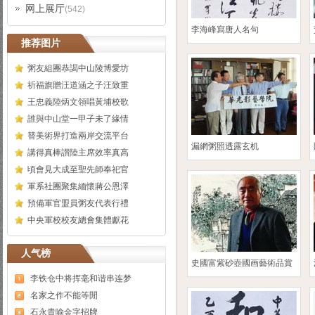
网上展厅
(542)
李海峰寫唐人名句
推荐图片
粥友組團恭謁中山陵博愛坊
祈福旗贈汪道涵之子汪致重
王忠義陸炳文領唱黃埔校歌
誰與中山堂一甲子未了緣情
替美術界打造兩岸交流平台
漏網粥照透露玄机
講得真棒讃陸主席效率真高
頃會見大成至聖先師奉祀官
軍系社團聚集緬懷蔣公恩澤
預備軍官盟員粥友代表行禮
中央軍校校友總會集體獻花
人气榜
史國富紫砂壺國画藝術品賞
李铁仓中将挥毫和谐串连梦
名家之作不能等閒
石永貴喻金字招牌