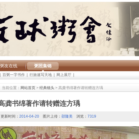
粥友在线
粥照集锦
|
百粥一字书作
|
行旅速写天地
|
网上展厅
|
当前位置：
网站首页
>
经典镜头
> 高龚书绵著作请转赠连方瑀
高龚书绵著作请转赠连方瑀
更新时间：
2014-04-20
图片上传：
邵隆美
浏览：
7319