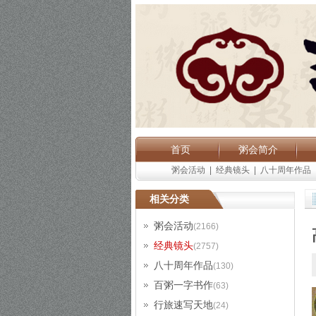
首页
粥会简介
粥会活动
|
经典镜头
|
八十周年作品
相关分类
粥会活动
(2166)
经典镜头
(2757)
八十周年作品
(130)
百粥一字书作
(63)
行旅速写天地
(24)