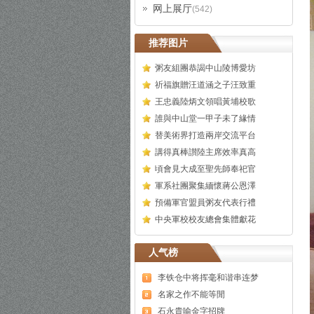
网上展厅
(542)
推荐图片
粥友組團恭謁中山陵博愛坊
祈福旗贈汪道涵之子汪致重
王忠義陸炳文領唱黃埔校歌
誰與中山堂一甲子未了緣情
替美術界打造兩岸交流平台
講得真棒讃陸主席效率真高
頃會見大成至聖先師奉祀官
軍系社團聚集緬懷蔣公恩澤
預備軍官盟員粥友代表行禮
中央軍校校友總會集體獻花
人气榜
李铁仓中将挥毫和谐串连梦
名家之作不能等閒
石永貴喻金字招牌