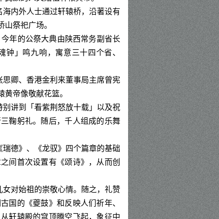
名海内外人士通过轩辕桥，沿著设有
桥山祭祀广场。
。今年的公祭大典由陕西常务副省长
魂钟」鸣九响，寓意三十四个省、
张思卿、香港金利来董事局主席曾宪
辕黄帝像敬献花篮。
特别讲到「看紫荆怒放十载」以及祝
行三鞠躬礼。随后，千人组成的乐舞
《瑞德》、《龙驭》四个篇章的基础
章之间首次设置有《颂诗》，从而创
儿女对始祖的崇敬心情。随之，礼赞
明古国的《夔鼓》和反映人们祈年、
」从轩辕殿的穹顶腾空飞起，象征中