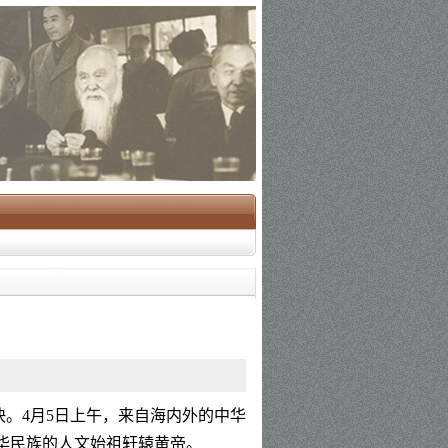
泱。
4
月
5
日上午，来自海内外的中华
华民族的人文始祖轩辕黄帝。