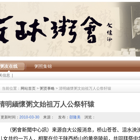
粥友在线
粥照集锦
关信息
|
当前位置：
网站首页
>
粥贤事略
> 清明緬懷粥文始祖万人公祭轩辕
清明緬懷粥文始祖万人公祭轩辕
更新时间：
2010-03-30
来源：
发布：
邵隆美
浏览：
（粥會新聞中心訊）
来源自大公报消息，桥山苍苍、沮水泱
儿女共约一万人，相聚在位于陕西桥山的黄帝陵前，共同拜祭中