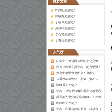
推荐文章
郎静山先生简介
顾毓秀先生简介
丁福保先生简介
吴稚晖先生简介
李石曾先生简介
于右任先生简介
人气榜
陆炳文：促进两岸民间文化交流
我外公陳邁子與于右任同是粥賢＊
探究中華粥會之由來＊唐孝先
从重整标草到统一字体．黄友佳．
顾毓秀先生简介
于右任藉诗书浇溉和谐文化树之我
與馬英九之父的詩詞情緣﹡王邦建
郎静山先生简介
于右任和谐自然的书风．祈硕森（