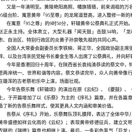
又是一年清明至。黄陵艳阳高照、幡旗猎猎，前来谒祖的万
95
级台阶、寓意黄帝「
95
至尊」的龙尾道登高，进入整修一新的
在寓意「
95
之尊」的
9
时
50
分，轩辕黄帝公祭典礼正式开始
赵正永主持。全体肃立，大型礼器「闻天鼓」击鼓
34
响，「龙
市、自治区、特别行政区的炎黄子孙崇敬先祖的共同心声。
全国人大常委会副委员长李铁映、蒋正华、全国政协副主席
梓、以及台湾亲民党秘书长秦金生等人出席了公祭典礼，并向轩
今年是香港回归十周年，在陕西省长袁纯清恭读的祭文中，
愿两岸统一、世界和谐等内容。祭文恭读完毕，众人向黄帝像
在雄浑的古老祭祀乐中上演，场面壮观。
今年告祭乐舞《轩辕颂》的演出在原《云纪》、《夔鼓》、
上，于开篇增加了以《乐祭》为主的《序礼》篇章，并在各篇
造了新的告祭乐舞样式，使其更具人文内涵和审美价值。
告祭从《序礼》开始，乐祭舞队顶礼膜拜，表达了全体中华
黄帝盛德如祥云化雨的《云纪》；表现黄帝修德征兵、建立文
农耕的《瑞德》篇章也相继上演。最后，一条彩色氢气「巨龙