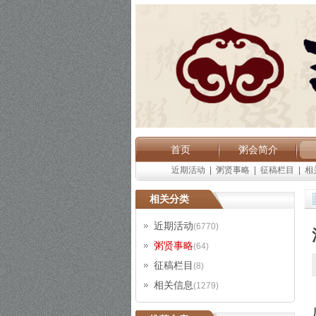
首页
粥会简介
近期活动
|
粥贤事略
|
征稿栏目
|
相
相关分类
近期活动
(6770)
粥贤事略
(64)
征稿栏目
(8)
相关信息
(1279)