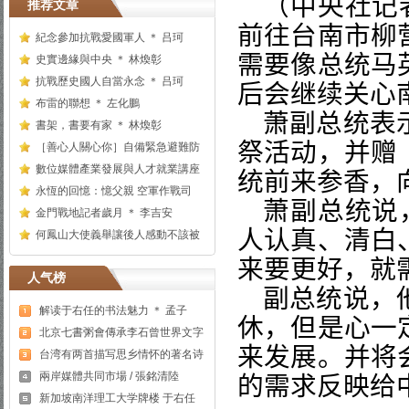
（中央社记
推荐文章
前往台南市柳
紀念參加抗戰愛國軍人 ＊ 吕珂
需要像总统马
史實邊緣與中央 ＊ 林煥彰
抗戰歷史國人自當永念 ＊ 吕珂
后会继续关心
布雷的聯想 ＊ 左化鵬
萧副总统表
書架，書要有家 ＊ 林煥彰
祭活动，并赠
［善心人關心你］自備緊急避難防
數位媒體產業發展與人才就業講座
统前来参香，
永恆的回憶：憶父親 空軍作戰司
萧副总统说
金門戰地記者歲月 ＊ 李吉安
人认真、清白
何鳳山大使義舉讓後人感動不該被
来要更好，就
人气榜
副总统说，
解读于右任的书法魅力 ＊ 孟子
休，但是心一
北京七書粥會傳承李石曾世界文字
来发展。并将
台湾有两首描写思乡情怀的著名诗
兩岸媒體共同市場 / 張銘清陸
的需求反映给
新加坡南洋理工大学牌楼 于右任