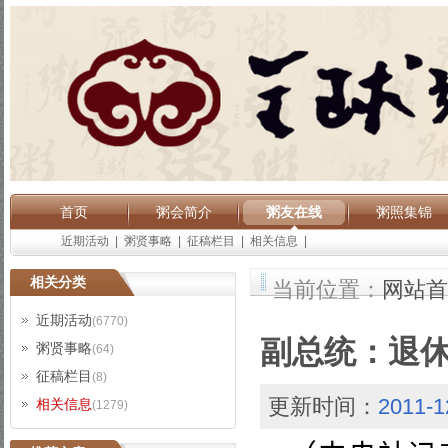
首页
粥会简介
粥友在线
粥照集锦
近期活动
|
粥贤事略
|
征稿栏目
|
相关信息
|
相关分类
当前位置：
网站首
近期活动
(6770)
副总统：退
粥贤事略
(64)
征稿栏目
(8)
更新时间：
2011-1
相关信息
(1279)