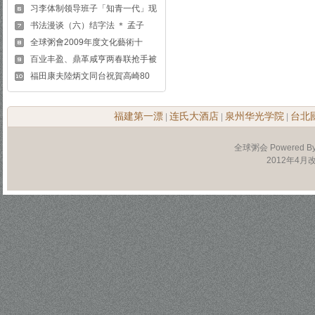
习李体制领导班子「知青一代」现
书法漫谈（六）结字法 ＊ 孟子
全球粥會2009年度文化藝術十
百业丰盈、鼎革咸亨两春联抢手被
福田康夫陸炳文同台祝賀高崎80
福建第一漂
连氏大酒店
泉州华光学院
台北
|
|
|
全球粥会 Powered B
2012年4