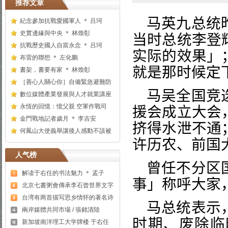
推荐文章
马英九总统
紀念參加抗戰愛國軍人 ＊ 吕珂
史實邊緣與中央 ＊ 林煥彰
当时总统李登
抗戰歷史國人自當永念 ＊ 吕珂
实际的效果」
布雷的聯想 ＊ 左化鵬
就是那时候定
書架，書要有家 ＊ 林煥彰
［善心人關心你］自備緊急避難防
马吴全国竞
數位媒體產業發展與人才就業講座
永恆的回憶：憶父親 空軍作戰司
援会成立大会
金門戰地記者歲月 ＊ 李吉安
挤得水泄不通
何鳳山大使義舉讓後人感動不該被
许历农、前国
人气榜
曾任不分区
解读于右任的书法魅力 ＊ 孟子
事」称呼大家
北京七書粥會傳承李石曾世界文字
台湾有两首描写思乡情怀的著名诗
马总统表示
兩岸媒體共同市場 / 張銘清陸
时期、废除临
新加坡南洋理工大学牌楼 于右任