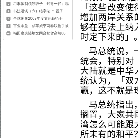
习李体制领导班子「知青一代」现
「这些改变使
书法漫谈（六）结字法 ＊ 孟子
增加两岸关系
全球粥會2009年度文化藝術十
够在宪法上纳
百业丰盈、鼎革咸亨两春联抢手被
福田康夫陸炳文同台祝賀高崎80
时定下来的」
马总统说，
统会，特别对
大陆就是中华
统认为，「双
赢，这不就是
马总统指出
搁置，大家共
湾怎么可能跟
所未有的和平