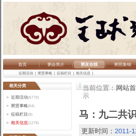
首页
粥会简介
粥友在线
粥照集锦
近期活动
|
粥贤事略
|
征稿栏目
|
相关信息
|
相关分类
当前位置：
网站首
示
近期活动
(6770)
粥贤事略
(64)
马：九二共识
征稿栏目
(8)
相关信息
(1279)
更新时间：
2011-1