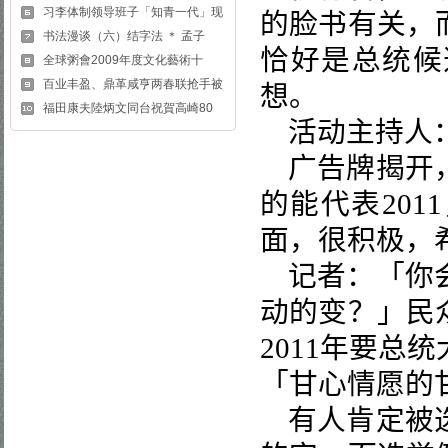
习李体制领导班子「知青一代」现
的脸书有关，
书法漫谈（六）结字法 ＊ 孟子
恰好是总统候
全球粥會2009年度文化藝術十
百业丰盈、鼎革咸亨两春联抢手被
想。
福田康夫陸炳文同台祝賀高崎80
活动主持人
广告牌揭开
的能代表
2011
面，很积极，
记者：「你
动的变？」民
2011
年要总统
「甘心情愿的
有人肯定被