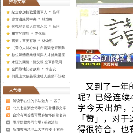
推荐文章
紀念參加抗戰愛國軍人 ＊ 吕珂
史實邊緣與中央 ＊ 林煥彰
抗戰歷史國人自當永念 ＊ 吕珂
布雷的聯想 ＊ 左化鵬
書架，書要有家 ＊ 林煥彰
［善心人關心你］自備緊急避難防
數位媒體產業發展與人才就業講座
永恆的回憶：憶父親 空軍作戰司
金門戰地記者歲月 ＊ 李吉安
何鳳山大使義舉讓後人感動不該被
又到了一年
人气榜
呢？已经连续
解读于右任的书法魅力 ＊ 孟子
字今天出炉，
北京七書粥會傳承李石曾世界文字
台湾有两首描写思乡情怀的著名诗
「赞」，对于
兩岸媒體共同市場 / 張銘清陸
得很符合，也
新加坡南洋理工大学牌楼 于右任