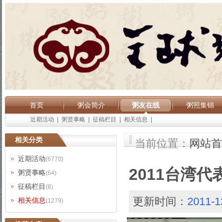
首页
粥会简介
粥友在线
粥照集锦
近期活动
|
粥贤事略
|
征稿栏目
|
相关信息
|
相关分类
当前位置：
网站首
近期活动
(6770)
2011台湾
粥贤事略
(64)
征稿栏目
(8)
更新时间：
2011-1
相关信息
(1279)