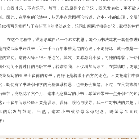
到，自得其乐，不亦乐乎。然而，自己原是个自了汉，既无发表欲，更不欲
者。因此，在平生的论述中，从无半点意图撰论书道。这本小书的出现，全属
连续撰写吴稚晖与于右任两老的书法论文，陪同出席两岸相关会议，获得某种
在这个过程中，逐渐形成自己一个独立构思，能否为书法建构一套创作理
是自梁武帝书评以来，近一千五百年未曾见过的论述，不论好坏，就当作是一
他的箴劝。这份因缘不得不感谢的。其次，要感激俞小薇，将她的尊翁，汪铭
国外期间不曾过目的再版古书，转赠给我。不仅增加阅读面，在撰稿时，更减
说我所写的亚里士多德的专书，再好还是着眼于西方的论点。不要把这门中
然，既使有了书法创作学的完整体系构思，也未必会执笔。不过，在只能靠着
当辛苦，竟然花了六个月。这本无意撰写的小书，希望它带来一点开创性的知
这五十多年阅读经验不要是误读、误解、误论与误导。我一生对书法的兴趣，
亲的启发与鼓励。当然，这本小书献给母亲做纪念。盼望母亲喜欢
序）