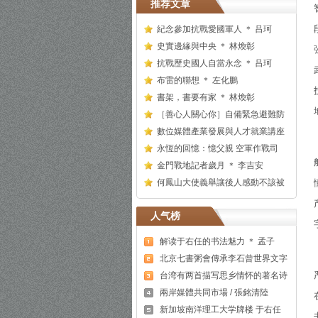
推荐文章
紀念參加抗戰愛國軍人 ＊ 吕珂
史實邊緣與中央 ＊ 林煥彰
抗戰歷史國人自當永念 ＊ 吕珂
布雷的聯想 ＊ 左化鵬
書架，書要有家 ＊ 林煥彰
［善心人關心你］自備緊急避難防
數位媒體產業發展與人才就業講座
永恆的回憶：憶父親 空軍作戰司
金門戰地記者歲月 ＊ 李吉安
何鳳山大使義舉讓後人感動不該被
人气榜
解读于右任的书法魅力 ＊ 孟子
北京七書粥會傳承李石曾世界文字
台湾有两首描写思乡情怀的著名诗
兩岸媒體共同市場 / 張銘清陸
新加坡南洋理工大学牌楼 于右任