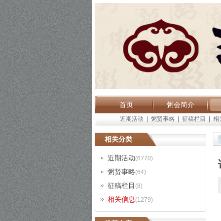
首页
粥会简介
近期活动
|
粥贤事略
|
征稿栏目
|
相
相关分类
近期活动
(6770)
粥贤事略
(64)
征稿栏目
(8)
相关信息
(1279)