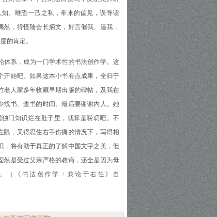
人知。唯恐一己之私，带来的偏见，误导读
偶然，得怪陆会长炳文，好言催我、逼我，
程度的肯定。
论体系，成为一门学术性的书法创作学。这
个开始吧。如果这本小书有点成果，全归于
竹老人家多年收藏早期出版的碑帖，及我在
少找书、查书的时间。最后要谢谢内人。她
国独门知识烂在肚子里，就算是唠叨吧。不
左眼，又得忍住右手伤痛的情况下，写得相
识，将有助于真正的了解中国文字之美，但
固然是受过父亲严格的教诲，还全是因为母
。（《书法创作学：兼论于右任》自