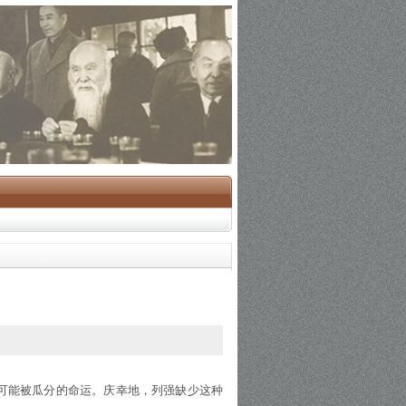
可能被瓜分的命运。庆幸地，列强缺少这种