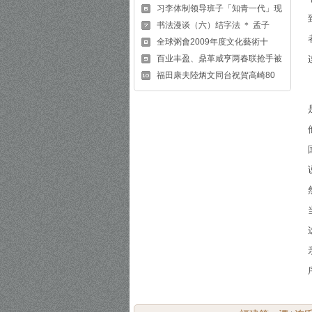
习李体制领导班子「知青一代」现
书法漫谈（六）结字法 ＊ 孟子
全球粥會2009年度文化藝術十
百业丰盈、鼎革咸亨两春联抢手被
福田康夫陸炳文同台祝賀高崎80