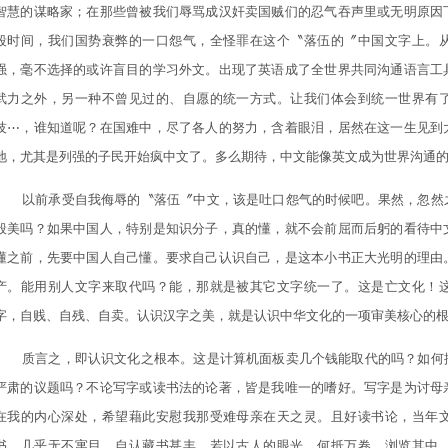
智慧的谋略家；在那些曾被我们辱骂成汉奸卖国贼们的忍气吞声里或无明原因
段时间，我们国势衰弊的一口怨气，全怪罪在这个〝落伍的〞中国文字上。
强，毫不选择的或许盲目的学习外文。出现了英语成了全世界共同沟通语言工
武力之外，另一种不曾见过的、自愿的统一方式。让我们体会到统一世界有
技⋯，谁知道呢？在国难中，尽了各人的努力，含着眼泪，居然在这一生见到
地，尤其是列强的子民开始疯中文了。多么期待，中文能像英文成为世界沟通
以前承受自我侮辱的〝落伍〞中文，该是吐口怨气的时候吧。果然，忽然
般美吗？如果中国人，特别是知识分子，真的懂，就不会前屈而后躬的看待中
懂之前，先要中国人自己懂。要求自己认识自己，是这本小书正大光明的理由
产。能用别人文字来取代吗？能，那就是被其它文字统一了。这是亡文化！
字，自贱、自残、自卖。认识汉字之美，就是认识中华文化的一项审美核心的
质言之，即认识文化之根本。这是计算机面板卖几个钱能取代的吗？如何
严肃的议题吗？不论写字或读书法的论著，皆是我唯一的嗜好。写字是为讨母
在我的内心深处，希望藉此安慰我那受难母亲在天之灵。且好读书论，当年
书，几乎无不寓目。自认藏书甚丰，若以古人的眼光，何抵万卷，浏览其中