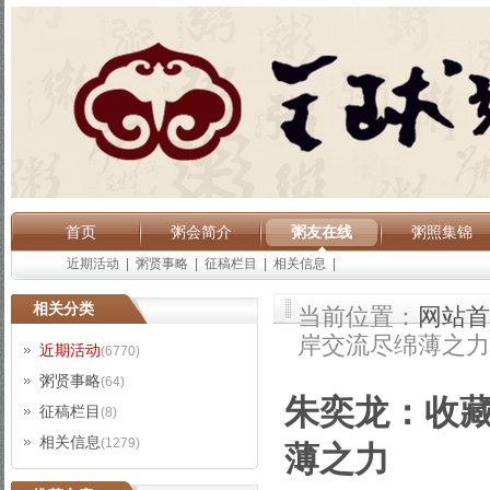
首页
粥会简介
粥友在线
粥照集锦
近期活动
|
粥贤事略
|
征稿栏目
|
相关信息
|
相关分类
当前位置：
网站首
岸交流尽绵薄之力
近期活动
(6770)
粥贤事略
(64)
朱奕龙：收藏
征稿栏目
(8)
相关信息
(1279)
薄之力