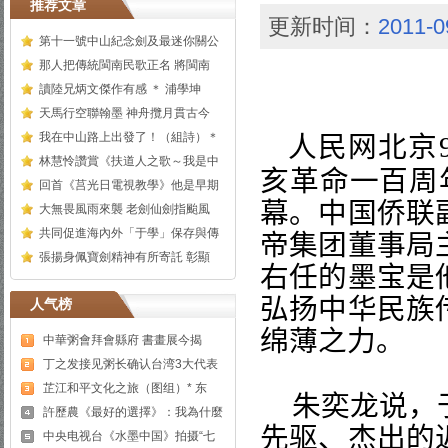
推荐文章
更新时间：
2011-0
第十一號中山紀念劍及最迷你關公
那人把傳統閩南民歌正名 將閩南
讀陸兄炳文傑作有感 ＊ 浦學坤
天馬行空聯翰墨 神舟攬月貫古今
我在中山路上出發了！（組詩）＊
人民网
北京
林慧怜讚賞《扶道人之歌～我是中
亥革命一百周
回首《莒光日電視教學》他是早期
幕。中国侨联
大無畏風雨來襲 老劍仙劍指颱風
共同促進海內外「于學」保存與傳
帝集团董事局
張揚身佩寶劍精神有所寄託 彰顯
右任的墨宝是
弘扬中华民族
人气榜
绵薄之力。
中華粥會拜會縣府 書畫展今揭
丁之发接见粥长确认台湾3大代表
芷江和平文化之旅（图组）* 东
朱奕龙说，
許歷農《最好的選擇》：我為什麼
先驱、杰出的
中央电视台《水墨中国》拍摄“七