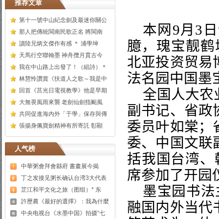
推荐文章
第十一號中山紀念劍及最迷你關公
本网
9
月
3
日
那人把傳統閩南民歌正名 將閩南
臆，瑰宝靓鹤
讀陸兄炳文傑作有感 ＊ 浦學坤
天馬行空聯翰墨 神舟攬月貫古今
北亚投资贸易
我在中山路上出發了！（組詩）＊
法名园中国墨
林慧怜讚賞《扶道人之歌～我是中
全国人大农
回首《莒光日電視教學》他是早期
大無畏風雨來襲 老劍仙劍指颱風
副书记、省政
共同促進海內外「于學」保存與傳
委员叶如棠；
張揚身佩寶劍精神有所寄託 彰顯
委、中国文联
人气榜
括我国台湾、
中華粥會拜會縣府 書畫展今揭
席参加了开园
丁之发接见粥长确认台湾3大代表
墨宝园书法
芷江和平文化之旅（图组）* 东
許歷農《最好的選擇》：我為什麼
融国内外当代
中央电视台《水墨中国》拍摄“七