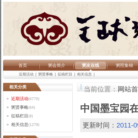
首页
粥会简介
粥友在线
粥照集锦
近期活动
|
粥贤事略
|
征稿栏目
|
相关信息
|
相关分类
当前位置：
网站首
近期活动
(6770)
中国墨宝园在
粥贤事略
(64)
征稿栏目
(8)
更新时间：
2011-0
相关信息
(1279)