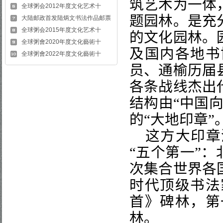
筑艺术为一体
全球粥会2012年度文化艺术十
题园林。是充
大陆邮政首发陆炳文书法作品邮票
全球粥会2015年度文化艺术十
的文化园林。
全球粥會2020年度文化藝術十
及国内各地书
全球粥會2022年度文化藝術十
员、通榆历届
各条战线杰出
结构由
“
中国
的
“
大地印章
”
这方大印章
“
五个第一
”
：
次集合世界各
时代顶级书法
首》碑林，第
林。