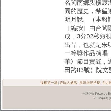
名閩南鄉親橫渡
同的歷史，希望
明月說。（本報記
［編按］由台閩融
成，3分02秒
出品，也就是朱
一等獎作品演唱
華》節目實錄，選
田路83號）院文
福建第一漂
连氏大酒店
泉州华光学院
台北
|
|
|
全球粥会 Powered B
2012年4