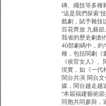
磚、繩技等多種
“這是我們探索‘
戲劇，賦予雜技
百花齊放 九藝
我省的歷史劇創
40部劇碼中，
種，包括閩劇《
《侯官女人》、
現實，如《一代
閩台共演 閩台
媒，閩台越走越
“本屆福建藝術
同胞共同參與，