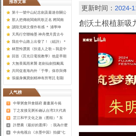
推荐文章
更新时间：
2024-1
第十一號中山紀念劍及最迷你關公
那人把傳統閩南民歌正名 將閩南
創沃土根植新吸
讀陸兄炳文傑作有感 ＊ 浦學坤
天馬行空聯翰墨 神舟攬月貫古今
我在中山路上出發了！（組詩）＊
林慧怜讚賞《扶道人之歌～我是中
回首《莒光日電視教學》他是早期
大無畏風雨來襲 老劍仙劍指颱風
共同促進海內外「于學」保存與傳
張揚身佩寶劍精神有所寄託 彰顯
人气榜
中華粥會拜會縣府 書畫展今揭
丁之发接见粥长确认台湾3大代表
芷江和平文化之旅（图组）* 东
許歷農《最好的選擇》：我為什麼
中央电视台《水墨中国》拍摄“七