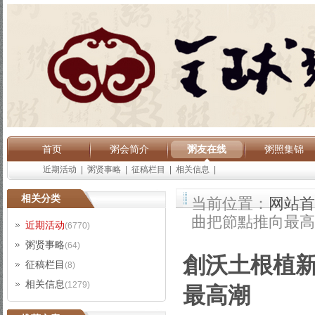
首页
粥会简介
粥友在线
粥照集锦
近期活动
|
粥贤事略
|
征稿栏目
|
相关信息
|
相关分类
当前位置：
网站首
曲把節點推向最高
近期活动
(6770)
粥贤事略
(64)
創沃土根植新
征稿栏目
(8)
相关信息
(1279)
最高潮