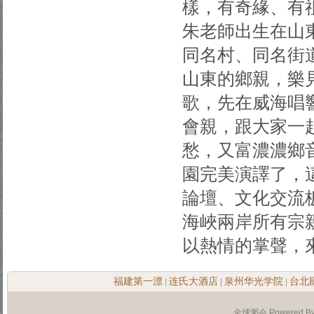
樣，有奇緣、有
朱老師出生在山
同名村、同名街
山東的鄉親，樂
歌，先在威海唱
會親，跟大家一
愁，又富濃濃鄉
園完美演譯了，
論壇、文化交流
海峽兩岸所有宗
以熱情的掌聲，
福建第一漂
连氏大酒店
泉州华光学院
台北
|
|
|
全球粥会 Powered B