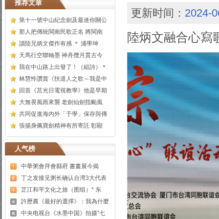
推荐文章
更新时间：
2024-0
第十一號中山紀念劍及最迷你關公
那人把傳統閩南民歌正名 將閩南
陸炳文融合心寫
讀陸兄炳文傑作有感 ＊ 浦學坤
天馬行空聯翰墨 神舟攬月貫古今
我在中山路上出發了！（組詩）＊
林慧怜讚賞《扶道人之歌～我是中
回首《莒光日電視教學》他是早期
大無畏風雨來襲 老劍仙劍指颱風
共同促進海內外「于學」保存與傳
張揚身佩寶劍精神有所寄託 彰顯
人气榜
中華粥會拜會縣府 書畫展今揭
丁之发接见粥长确认台湾3大代表
芷江和平文化之旅（图组）* 东
許歷農《最好的選擇》：我為什麼
中央电视台《水墨中国》拍摄“七