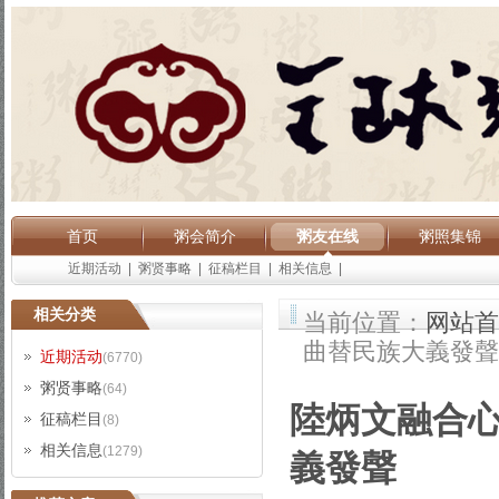
首页
粥会简介
粥友在线
粥照集锦
近期活动
|
粥贤事略
|
征稿栏目
|
相关信息
|
相关分类
当前位置：
网站首
曲替民族大義發聲
近期活动
(6770)
粥贤事略
(64)
陸炳文融合
征稿栏目
(8)
相关信息
(1279)
義發聲