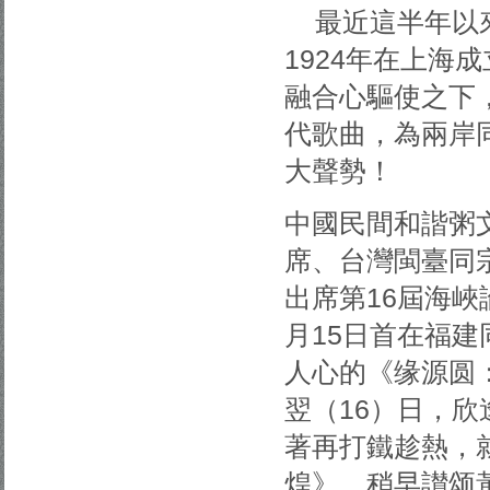
最近這半年以
1924年在上海
融合心驅使之下
代歌曲，為兩岸
大聲勢！
中國民間和諧粥
席、台灣閩臺同
出席第16屆海峽
月15日首在福
人心的《缘源圆
翌（16）日，欣
著再打鐵趁熱，
煌》，稍早讃颂