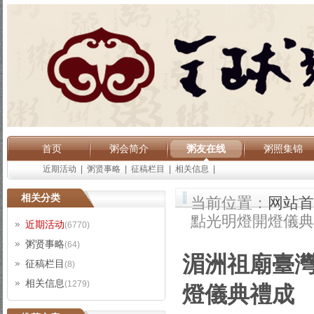
首页
粥会简介
粥友在线
粥照集锦
近期活动
|
粥贤事略
|
征稿栏目
|
相关信息
|
相关分类
当前位置：
网站首
點光明燈開燈儀典
近期活动
(6770)
粥贤事略
(64)
湄洲祖廟臺
征稿栏目
(8)
相关信息
(1279)
燈儀典禮成