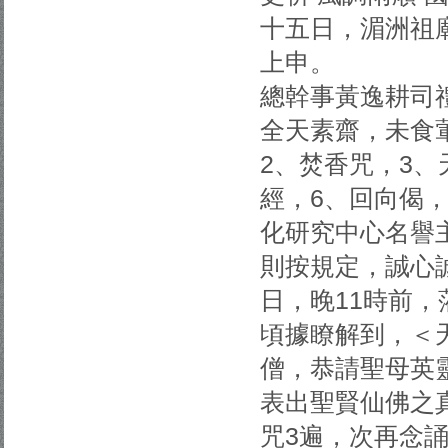
十五日，湄洲祖
上申。
總幹事黃逸耕司
全天素齋，未食
2、焚香咒，3、
經，6、回向偈
化研究中心名譽
則按規定，誠心誠
日，晚11時前
頃據瞭解到，＜
僧，恭請聖母英
表出聖賢仙佛之
咒3遍，次再念