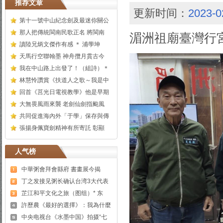
推荐文章
更新时间：
2023-0
第十一號中山紀念劍及最迷你關公
那人把傳統閩南民歌正名 將閩南
湄洲祖廟臺灣行
讀陸兄炳文傑作有感 ＊ 浦學坤
天馬行空聯翰墨 神舟攬月貫古今
我在中山路上出發了！（組詩）＊
林慧怜讚賞《扶道人之歌～我是中
回首《莒光日電視教學》他是早期
大無畏風雨來襲 老劍仙劍指颱風
共同促進海內外「于學」保存與傳
張揚身佩寶劍精神有所寄託 彰顯
人气榜
中華粥會拜會縣府 書畫展今揭
丁之发接见粥长确认台湾3大代表
芷江和平文化之旅（图组）* 东
許歷農《最好的選擇》：我為什麼
中央电视台《水墨中国》拍摄“七