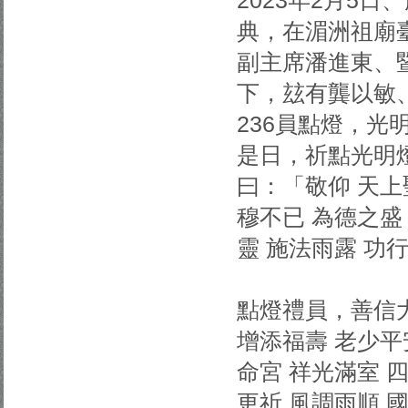
2023年2月5
典，在湄洲祖廟
副主席潘進東、
下，玆有龔以敏
236員點燈，
是日，祈點光明
曰：「敬仰 天上
穆不已 為德之盛
靈 施法雨露 
點燈禮員，善信大
增添福壽 老少平
命宮 祥光滿室 
更祈 風調雨順 