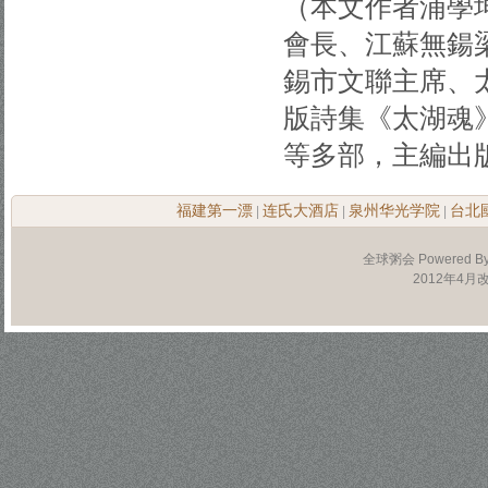
（本文作者浦學
會長、江蘇無鍚
錫市文聯主席、太
版詩集《太湖魂
等多部，主編出
福建第一漂
连氏大酒店
泉州华光学院
台北
|
|
|
全球粥会 Powered B
2012年4