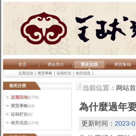
首页
粥会简介
粥友在线
粥照集锦
近期活动
|
粥贤事略
|
征稿栏目
|
相关信息
|
相关分类
当前位置：
网站首
近期活动
(6770)
為什麼過年要
粥贤事略
(64)
征稿栏目
(8)
更新时间：
2023-0
相关信息
(1279)