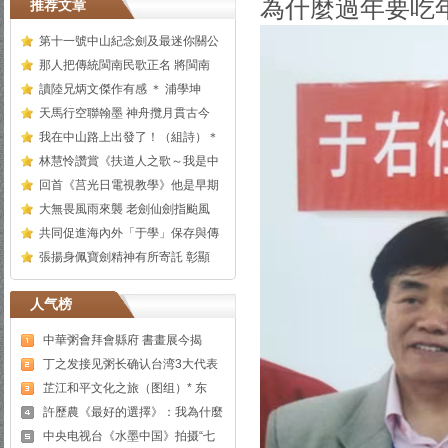
為什麼過年要吃年
推荐文章
第十一號中山紀念劍及最迷你關公
那人把傳統閩南民歌正名 將閩南
讀陸兄炳文傑作有感 ＊ 浦學坤
天馬行空聯翰墨 神舟攬月貫古今
我在中山路上出發了！（組詩）＊
林慧怜讚賞《扶道人之歌～我是中
回首《莒光日電視教學》他是早期
大無畏風雨來襲 老劍仙劍指颱風
共同促進海內外「于學」保存與傳
張揚身佩寶劍精神有所寄託 彰顯
人气榜
中華粥會拜會縣府 書畫展今揭
丁之发接见粥长确认台湾3大代表
芷江和平文化之旅（图组）* 东
許歷農《最好的選擇》：我為什麼
中央电视台《水墨中国》拍摄“七