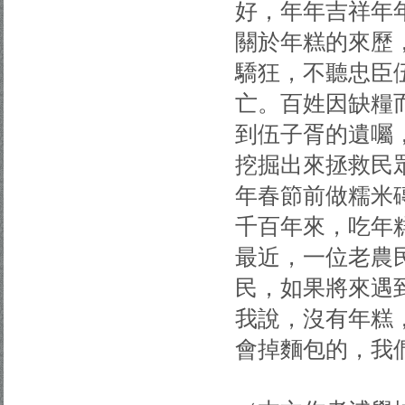
好，年年吉祥年
關於年糕的來歷
驕狂，不聽忠臣
亡。百姓因缺糧
到伍子胥的遺囑
挖掘出來拯救民
年春節前做糯米
千百年來，吃年
最近，一位老農
民，如果將來遇
我說，沒有年糕
會掉麵包的，我